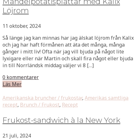
Mandelpotatisplättar med Kalix
Löjrom
11 oktober, 2024
Så länge jag kan minnas har jag älskat löjrom från Kalix
och jag har haft förmånen att äta det många, många
gånger i mitt liv! Ofta när jag vill bjuda på något lite
lyxigare eller när Martin och skall fira något eller bjuda
in till Norrländsk middag väljer vi 8 […]
0 kommentarer
Läs Mer
Amerikanska bruncher / frukostar
,
Amerikas samtliga
recept
,
Brunch / Frukost
,
Recept
Frukost-sandwich à la New York
21 juli, 2024