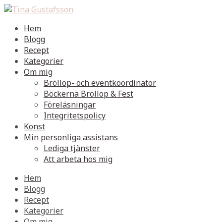
Hem
Blogg
Recept
Kategorier
Om mig
Bröllop- och eventkoordinator
Böckerna Bröllop & Fest
Föreläsningar
Integritetspolicy
Konst
Min personliga assistans
Lediga tjänster
Att arbeta hos mig
Hem
Blogg
Recept
Kategorier
Om mig