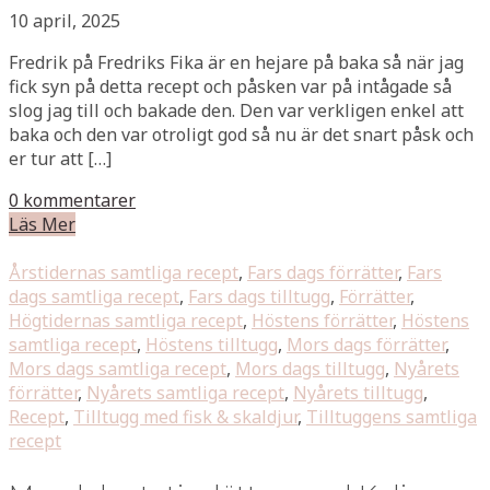
10 april, 2025
Fredrik på Fredriks Fika är en hejare på baka så när jag
fick syn på detta recept och påsken var på intågade så
slog jag till och bakade den. Den var verkligen enkel att
baka och den var otroligt god så nu är det snart påsk och
er tur att […]
0 kommentarer
Läs Mer
Årstidernas samtliga recept
,
Fars dags förrätter
,
Fars
dags samtliga recept
,
Fars dags tilltugg
,
Förrätter
,
Högtidernas samtliga recept
,
Höstens förrätter
,
Höstens
samtliga recept
,
Höstens tilltugg
,
Mors dags förrätter
,
Mors dags samtliga recept
,
Mors dags tilltugg
,
Nyårets
förrätter
,
Nyårets samtliga recept
,
Nyårets tilltugg
,
Recept
,
Tilltugg med fisk & skaldjur
,
Tilltuggens samtliga
recept