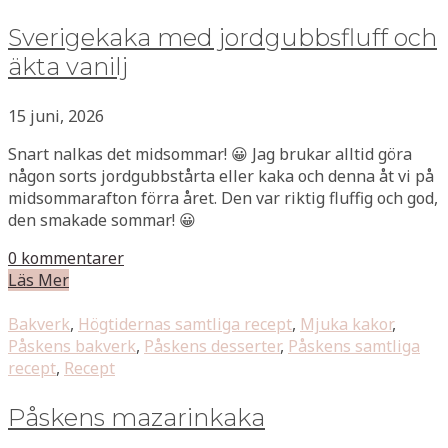
Sverigekaka med jordgubbsfluff och
äkta vanilj
15 juni, 2026
Snart nalkas det midsommar! 😀 Jag brukar alltid göra
någon sorts jordgubbstårta eller kaka och denna åt vi på
midsommarafton förra året. Den var riktig fluffig och god,
den smakade sommar! 😀
0 kommentarer
Läs Mer
Bakverk
,
Högtidernas samtliga recept
,
Mjuka kakor
,
Påskens bakverk
,
Påskens desserter
,
Påskens samtliga
recept
,
Recept
Påskens mazarinkaka