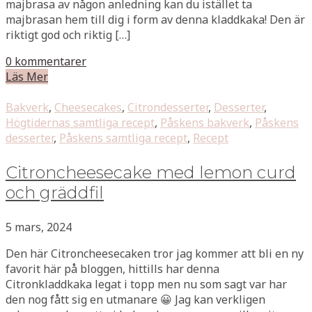
majbrasa av någon anledning kan du istället ta
majbrasan hem till dig i form av denna kladdkaka! Den är
riktigt god och riktig […]
0 kommentarer
Läs Mer
Bakverk
,
Cheesecakes
,
Citrondesserter
,
Desserter
,
Högtidernas samtliga recept
,
Påskens bakverk
,
Påskens
desserter
,
Påskens samtliga recept
,
Recept
Citroncheesecake med lemon curd
och gräddfil
5 mars, 2024
Den här Citroncheesecaken tror jag kommer att bli en ny
favorit här på bloggen, hittills har denna
Citronkladdkaka legat i topp men nu som sagt var har
den nog fått sig en utmanare 😀 Jag kan verkligen