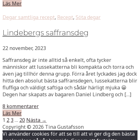
Läs Mer
Degar samtliga recept
,
Recept
,
Söta degar
Lindebergs saffransdeg
22 november, 2023
Saffransdeg är inte alltid så enkelt, ofta tycker
människor att lussekatterna bli kompakta och torra och
även jag tillhör denna grupp. Förra året lyckades jag dock
hitta den absolut bästa saffransdegen, lussekatterna blir
fluffiga och väldigt saftiga och sådär härligt mjuka 😀
Degen har skapats av bagaren Daniel Lindberg och […]
8 kommentarer
Läs Mer
1
2
3
…
20
Nästa →
Copyright © 2026 Tina Gustafsson
Vi använder cookies för att se till att vi ger dig den bästa