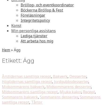
Bröllop- och eventkoordinator
Böckerna Bröllop & Fest
Föreläsningar
Integritetspolicy
Konst
Min personliga assistans
Lediga tjänster
Att arbeta hos mig
Hem
»
Ägg
Etikett:
Ägg
Årstidernas samtliga recept
,
Bakverk
,
Desserter
,
Högtidernas samtliga recept
,
Jordgubbsdesserter
,
Midsommarens bakverk
,
Midsommarens desserter
,
Midsommarens samtliga recept
,
Mjuka kakor
,
Recept
,
Sommarens bakverk
,
Sommarens desserter
,
Sommarens
samtliga recept
,
Tårtor