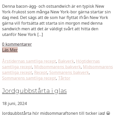
Denna bacon-ägg- och ostsandwich är en typisk New
York-frukost som många New York-bor gärna startar sin
dag med. Det sägs att de som har flyttat ifrån New York
gärna vill fortsätta att starta sin morgon med denna
sandwich men att det är väldigt svårt att hitta den
utanför New York […]
0 kommentarer
Läs Mer
Årstidernas samtliga recept
,
Bakverk
,
Högtidernas
samtliga recept
,
Midsommarens bakverk
,
Midsommarens
samtliga recept
,
Recept
,
Sommarens bakverk
,
Sommarens samtliga recept
,
Tårtor
Jordgubbstårta i glas
18 juni, 2024
Jordgubbstårta hör midsommaraftonen till tycker jag! 😀