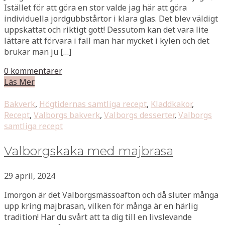
Istället för att göra en stor valde jag här att göra
individuella jordgubbstårtor i klara glas. Det blev väldigt
uppskattat och riktigt gott! Dessutom kan det vara lite
lättare att förvara i fall man har mycket i kylen och det
brukar man ju […]
0 kommentarer
Läs Mer
Bakverk
,
Högtidernas samtliga recept
,
Kladdkakor
,
Recept
,
Valborgs bakverk
,
Valborgs desserter
,
Valborgs
samtliga recept
Valborgskaka med majbrasa
29 april, 2024
Imorgon är det Valborgsmässoafton och då sluter många
upp kring majbrasan, vilken för många är en härlig
tradition! Har du svårt att ta dig till en livslevande