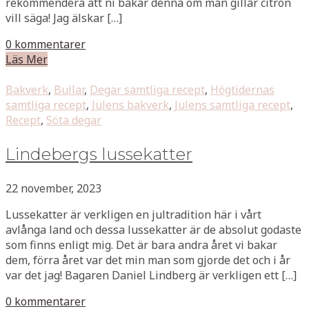
rekommendera att ni bakar denna om man gillar citron
vill säga! Jag älskar […]
0 kommentarer
Läs Mer
Bakverk
,
Bullar
,
Degar samtliga recept
,
Högtidernas
samtliga recept
,
Julens bakverk
,
Julens samtliga recept
,
Recept
,
Söta degar
Lindebergs lussekatter
22 november, 2023
Lussekatter är verkligen en jultradition här i vårt
avlånga land och dessa lussekatter är de absolut godaste
som finns enligt mig. Det är bara andra året vi bakar
dem, förra året var det min man som gjorde det och i år
var det jag! Bagaren Daniel Lindberg är verkligen ett […]
0 kommentarer