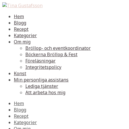
Hem
Blogg
Recept
Kategorier
Om mig
Bröllop- och eventkoordinator
Böckerna Bröllop & Fest
Föreläsningar
Integritetspolicy
Konst
Min personliga assistans
Lediga tjänster
Att arbeta hos mig
Hem
Blogg
Recept
Kategorier
Om mig