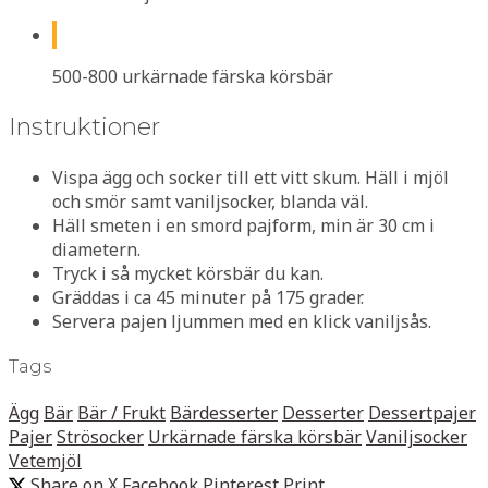
500-800 urkärnade färska körsbär
Instruktioner
Vispa ägg och socker till ett vitt skum. Häll i mjöl
och smör samt vaniljsocker, blanda väl.
Häll smeten i en smord pajform, min är 30 cm i
diametern.
Tryck i så mycket körsbär du kan.
Gräddas i ca 45 minuter på 175 grader.
Servera pajen ljummen med en klick vaniljsås.
Tags
Ägg
Bär
Bär / Frukt
Bärdesserter
Desserter
Dessertpajer
Pajer
Strösocker
Urkärnade färska körsbär
Vaniljsocker
Vetemjöl
Share on X
Facebook
Pinterest
Print