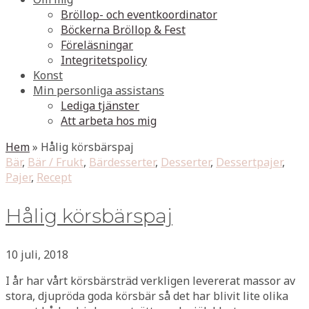
Bröllop- och eventkoordinator
Böckerna Bröllop & Fest
Föreläsningar
Integritetspolicy
Konst
Min personliga assistans
Lediga tjänster
Att arbeta hos mig
Hem
»
Hålig körsbärspaj
Bär
,
Bär / Frukt
,
Bärdesserter
,
Desserter
,
Dessertpajer
,
Pajer
,
Recept
Hålig körsbärspaj
10 juli, 2018
I år har vårt körsbärsträd verkligen levererat massor av
stora, djupröda goda körsbär så det har blivit lite olika