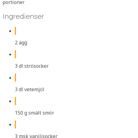
portioner
Ingredienser
2 ägg
3 dl strösocker
3 dl vetemjöl
150 g smält smör
3 msk vaniljsocker