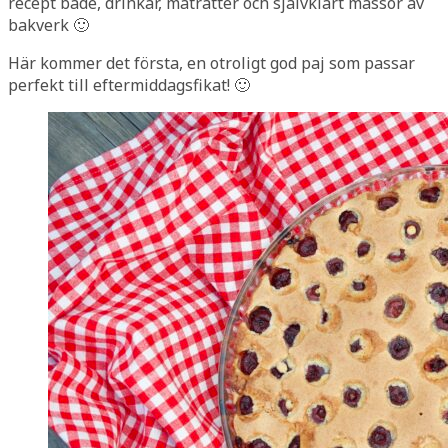
recept både, drinkar, maträtter och självklart massor av
bakverk 🙂
Här kommer det första, en otroligt god paj som passar
perfekt till eftermiddagsfikat! 🙂