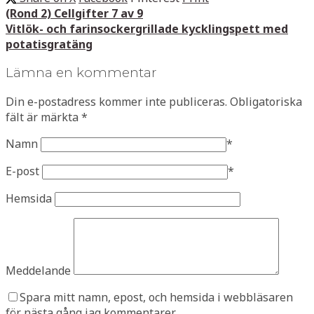
(Rond 2) Cellgifter 7 av 9
Vitlök- och farinsockergrillade kycklingspett med
potatisgratäng
Lämna en kommentar
Din e-postadress kommer inte publiceras.
Obligatoriska
fält är märkta
*
Namn
*
E-post
*
Hemsida
Meddelande
Spara mitt namn, epost, och hemsida i webbläsaren
för nästa gång jag kommentarer.