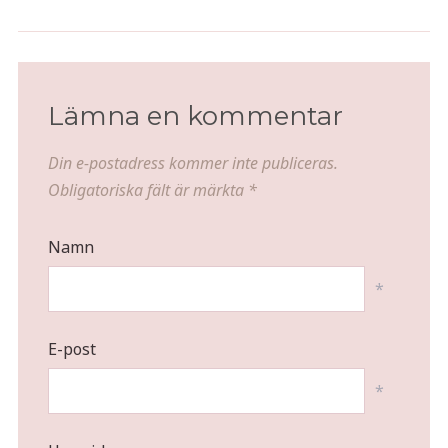
Dryckesrecension - Pol Roger
Kyckling- och jordnötsnudlar
Brut Vintage 2009
Lämna en kommentar
Din e-postadress kommer inte publiceras.
Obligatoriska fält är märkta
*
Namn
*
E-post
*