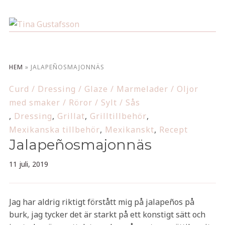
HEM
»
JALAPEÑOSMAJONNÄS
Curd / Dressing / Glaze / Marmelader / Oljor
med smaker / Röror / Sylt / Sås
,
Dressing
,
Grillat
,
Grilltillbehör
,
Mexikanska tillbehör
,
Mexikanskt
,
Recept
Jalapeñosmajonnäs
11 juli, 2019
Jag har aldrig riktigt förstått mig på jalapeños på
burk, jag tycker det är starkt på ett konstigt sätt och