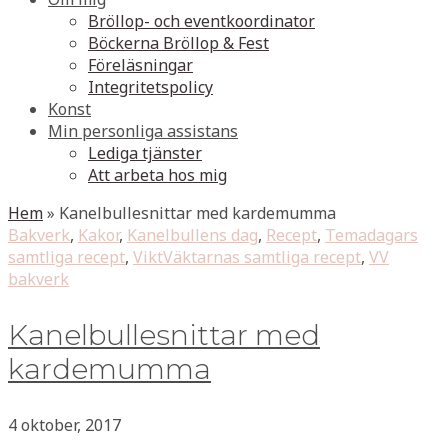
Bröllop- och eventkoordinator
Böckerna Bröllop & Fest
Föreläsningar
Integritetspolicy
Konst
Min personliga assistans
Lediga tjänster
Att arbeta hos mig
Hem
»
Kanelbullesnittar med kardemumma
Bakverk
,
Kakor
,
Kanelbullens dag
,
Recept
,
Temadagars
samtliga recept
,
ViktVäktarnas samtliga recept
,
VV
bakverk
Kanelbullesnittar med
kardemumma
4 oktober, 2017