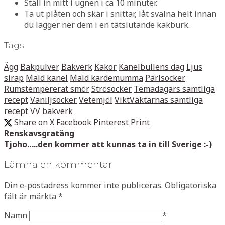
Ställ in mitt i ugnen i ca 10 minuter.
Ta ut plåten och skär i snittar, låt svalna helt innan
du lägger ner dem i en tätslutande kakburk.
Tags
Ägg
Bakpulver
Bakverk
Kakor
Kanelbullens dag
Ljus
sirap
Mald kanel
Mald kardemumma
Pärlsocker
Rumstempererat smör
Strösocker
Temadagars samtliga
recept
Vaniljsocker
Vetemjöl
ViktVäktarnas samtliga
recept
VV bakverk
Share on X
Facebook
Pinterest
Print
Renskavsgratäng
Tjoho…..den kommer att kunnas ta in till Sverige :-)
Lämna en kommentar
Din e-postadress kommer inte publiceras.
Obligatoriska
fält är märkta
*
Namn
*