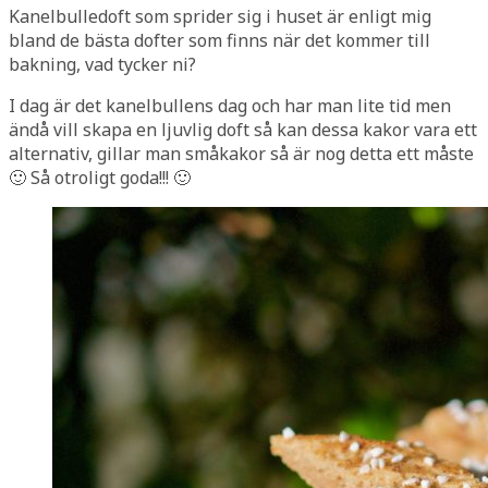
Kanelbulledoft som sprider sig i huset är enligt mig
bland de bästa dofter som finns när det kommer till
bakning, vad tycker ni?
I dag är det kanelbullens dag och har man lite tid men
ändå vill skapa en ljuvlig doft så kan dessa kakor vara ett
alternativ, gillar man småkakor så är nog detta ett måste
🙂 Så otroligt goda!!! 🙂