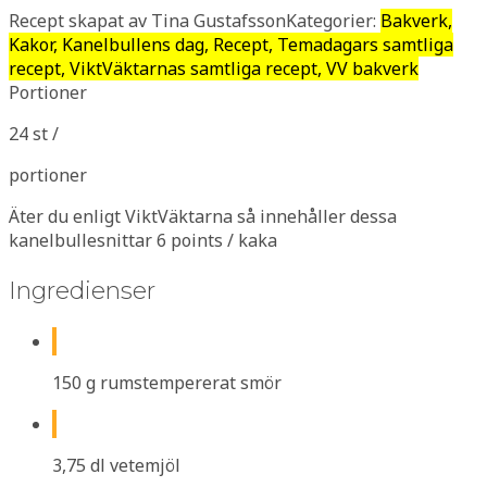
Recept skapat av Tina Gustafsson
Kategorier:
Bakverk,
Kakor, Kanelbullens dag, Recept, Temadagars samtliga
recept, ViktVäktarnas samtliga recept, VV bakverk
Portioner
24 st /
portioner
Äter du enligt ViktVäktarna så innehåller dessa
kanelbullesnittar 6 points / kaka
Ingredienser
150 g rumstempererat smör
3,75 dl vetemjöl