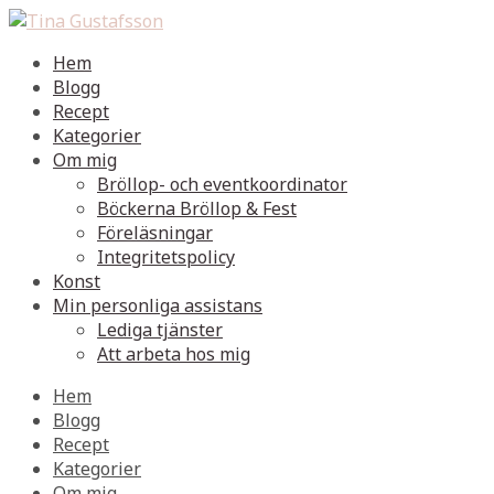
Hem
Blogg
Recept
Kategorier
Om mig
Bröllop- och eventkoordinator
Böckerna Bröllop & Fest
Föreläsningar
Integritetspolicy
Konst
Min personliga assistans
Lediga tjänster
Att arbeta hos mig
Hem
Blogg
Recept
Kategorier
Om mig