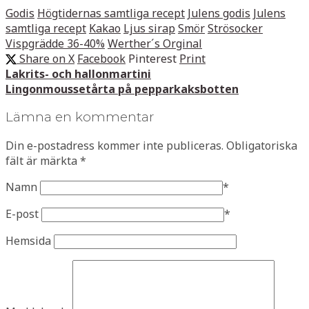
Godis
Högtidernas samtliga recept
Julens godis
Julens
samtliga recept
Kakao
Ljus sirap
Smör
Strösocker
Vispgrädde 36-40%
Werther´s Orginal
Share on X
Facebook
Pinterest
Print
Lakrits- och hallonmartini
Lingonmoussetårta på pepparkaksbotten
Lämna en kommentar
Din e-postadress kommer inte publiceras.
Obligatoriska
fält är märkta
*
Namn
*
E-post
*
Hemsida