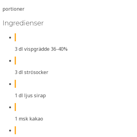
portioner
Ingredienser
3 dl vispgrädde 36-40%
3 dl strösocker
1 dl ljus sirap
1 msk kakao