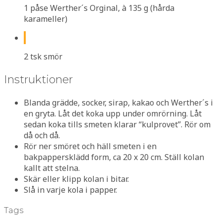
1 påse Werther´s Orginal, à 135 g (hårda
karameller)
2 tsk smör
Instruktioner
Blanda grädde, socker, sirap, kakao och Werther´s i
en gryta. Låt det koka upp under omrörning. Låt
sedan koka tills smeten klarar “kulprovet”. Rör om
då och då.
Rör ner smöret och häll smeten i en
bakpappersklädd form, ca 20 x 20 cm. Ställ kolan
kallt att stelna.
Skär eller klipp kolan i bitar.
Slå in varje kola i papper.
Tags