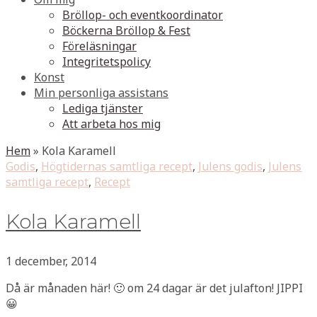
Bröllop- och eventkoordinator
Böckerna Bröllop & Fest
Föreläsningar
Integritetspolicy
Konst
Min personliga assistans
Lediga tjänster
Att arbeta hos mig
Hem
»
Kola Karamell
Godis
,
Högtidernas samtliga recept
,
Julens godis
,
Julens
samtliga recept
,
Recept
Kola Karamell
1 december, 2014
Då är månaden här! 🙂 om 24 dagar är det julafton! JIPPI
😀