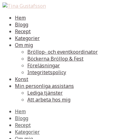
Hem
Blogg
Recept
Kategorier
Om mig
Bröllop- och eventkoordinator
Böckerna Bröllop & Fest
Föreläsningar
Integritetspolicy
Konst
Min personliga assistans
Lediga tjänster
Att arbeta hos mig
Hem
Blogg
Recept
Kategorier
Om mig