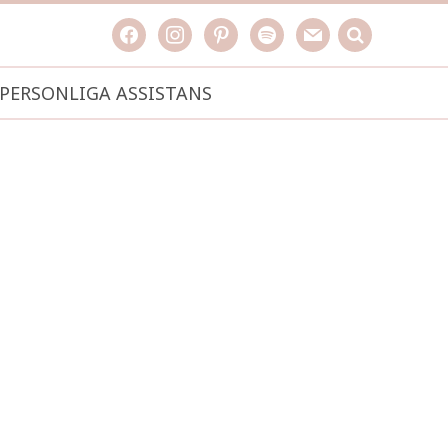
facebook
instagram
pinterest
spotify
mail
search

PERSONLIGA ASSISTANS