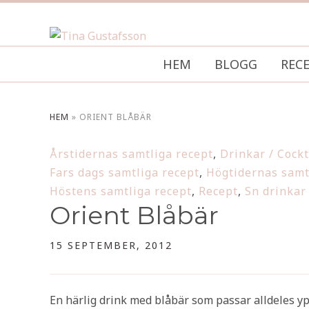
HEM
BLOGG
REC
HEM
»
ORIENT BLÅBÄR
Årstidernas samtliga recept
,
Drinkar / Cockt
Fars dags samtliga recept
,
Högtidernas samt
Höstens samtliga recept
,
Recept
,
Sn drinkar 
Orient Blåbär
15 SEPTEMBER, 2012
En härlig drink med blåbär som passar alldeles ypp