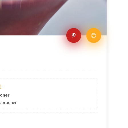
ioner
portioner