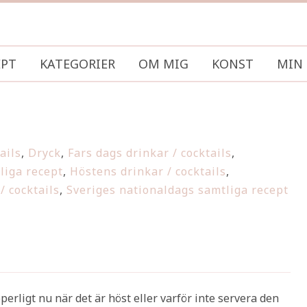
EPT
KATEGORIER
OM MIG
KONST
MIN 
ails
,
Dryck
,
Fars dags drinkar / cocktails
,
liga recept
,
Höstens drinkar / cocktails
,
/ cocktails
,
Sveriges nationaldags samtliga recept
erligt nu när det är höst eller varför inte servera den