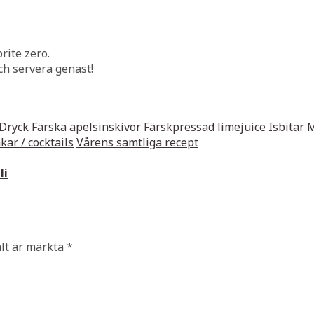
rite zero.
h servera genast!
Dryck
Färska apelsinskivor
Färskpressad limejuice
Isbitar
M
kar / cocktails
Vårens samtliga recept
li
ält är märkta
*