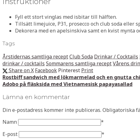
Instruktioner
Fyll ett stort vinglas med isbitar till hälften.
Tillsätt limejuice, P31, prosecco och club soda eller sp
Dekorera med en apelsinskiva samt en kvist mynta oc
Tags
Årstidernas samtliga recept
Club Soda
Drinkar / Cocktails
drinkar / cocktails
Sommarens samtliga recept
Vårens drin
Share on X
Facebook
Pinterest
Print
Rostbiff sandwich med lökmarmelad och en gnutta chi
Adobo på fläsksida med Vietnamesisk papayasallad
Lämna en kommentar
Din e-postadress kommer inte publiceras.
Obligatoriska f
Namn
*
E-post
*