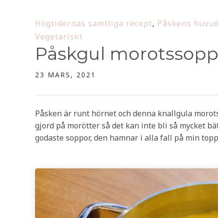
Högtidernas samtliga recept
,
Påskens huvud
Vegetariskt
Påskgul morotssop
23 MARS, 2021
Påsken är runt hörnet och denna knallgula morots
gjord på morötter så det kan inte bli så mycket bä
godaste soppor, den hamnar i alla fall på min topp 