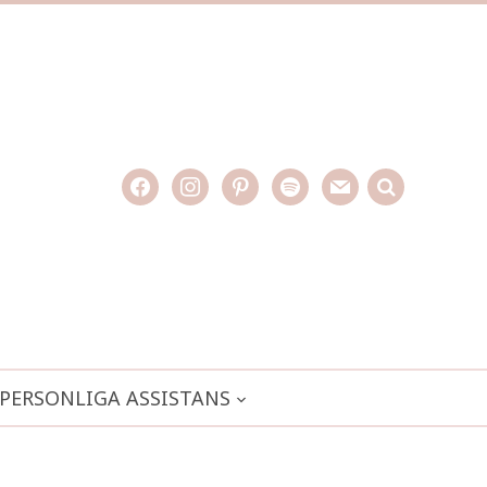
facebook
instagram
pinterest
spotify
mail
search

PERSONLIGA ASSISTANS