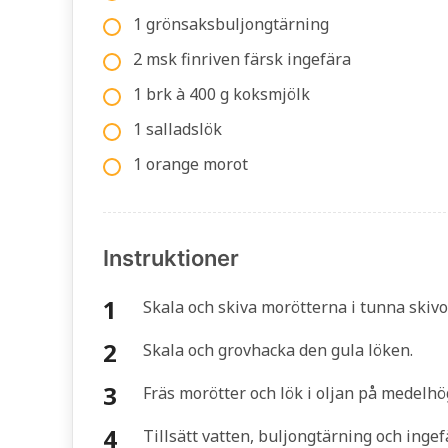
1 grönsaksbuljongtärning
2 msk finriven färsk ingefära
1 brk à 400 g koksmjölk
1 salladslök
1 orange morot
Instruktioner
Skala och skiva morötterna i tunna skivor
Skala och grovhacka den gula löken.
Fräs morötter och lök i oljan på medelhög
Tillsätt vatten, buljongtärning och inge