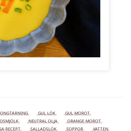
JONGTÄRNING
GUL LÖK
GUL MOROT
OSMJÖLK
NEUTRAL OLJA
ORANGE MOROT
GA RECEPT
SALLADSLÖK
SOPPOR
VATTEN