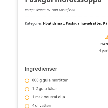
Recept skapat av Tina Gustafsson
Kategorier:
Högtidsmat, Påskiga huvudrätter, På
Port
4
por
Ingredienser
600 g gula morötter
1-2 gula lökar
1 msk neutral olja
4 dl vatten