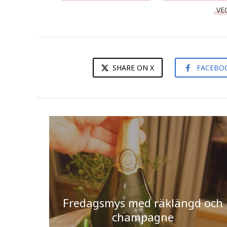
VE
SHARE ON X
FACEBO
Fredagsmys med räklängd och
champagne