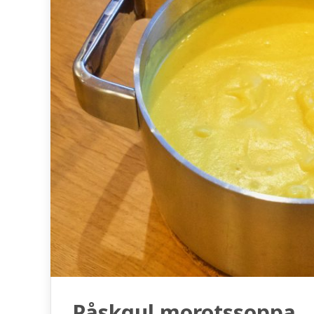
Påskgul morotssoppa