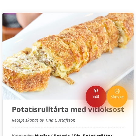
Nål
Skriv ut
Potatisrulltårta med vitlöksost
Recept skapat av Tina Gustafsson
Kategorier:
Nudlar / Potatis / Ris, Potatisrätter,