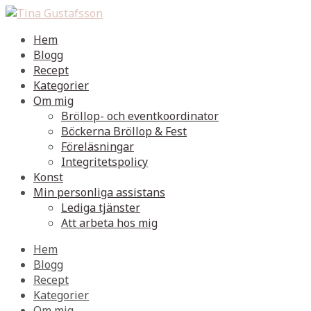
Hem
Blogg
Recept
Kategorier
Om mig
Bröllop- och eventkoordinator
Böckerna Bröllop & Fest
Föreläsningar
Integritetspolicy
Konst
Min personliga assistans
Lediga tjänster
Att arbeta hos mig
Hem
Blogg
Recept
Kategorier
Om mig