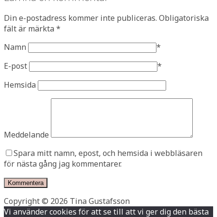
Din e-postadress kommer inte publiceras.
Obligatoriska
fält är märkta
*
Namn
*
E-post
*
Hemsida
Meddelande
Spara mitt namn, epost, och hemsida i webbläsaren
för nästa gång jag kommentarer.
Copyright © 2026 Tina Gustafsson
Vi använder cookies för att se till att vi ger dig den bästa