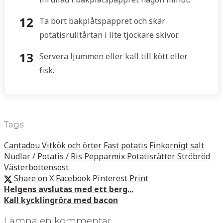
Ta bort bakplåtspappret och skär
potatisrulltårtan i lite tjockare skivor.
Servera ljummen eller kall till kött eller
fisk.
Tags
Cantadou Vitkök och örter
Fast potatis
Finkornigt salt
Nudlar / Potatis / Ris
Pepparmix
Potatisrätter
Ströbröd
Västerbottensost
Share on X
Facebook
Pinterest
Print
Helgens avslutas med ett berg...
Kall kycklingröra med bacon
Lämna en kommentar