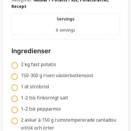
Recept
Servings
6
servings
Ingredienser
2 kg fast potatis
150-300 g riven västerbottensost
1 dl ströbröd
1-2 tsk finkornigt salt
1-2 tsk pepparmix
2 askar à 150 g rumstempererade cantadou
vitlök och örter