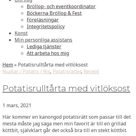
Bröllop- och eventkoordinator
Böckerna Bröllop & Fest
Föreläsningar
Integritetspolicy
Konst
Min personliga assistans
Lediga tjänster
Att arbeta hos mig
Hem
»
Potatisrulltårta med vitlöksost
Nudlar / Potatis / Ris
,
Potatisrätter
,
Recept
Potatisrulltårta med vitlöksost
1 mars, 2021
Här kommer en kanongod potatisrätt som passar till det
mesta måste jag säga men min favorit är till en grillad
köttbit, självklart går det också bra till en stekt köttbit.