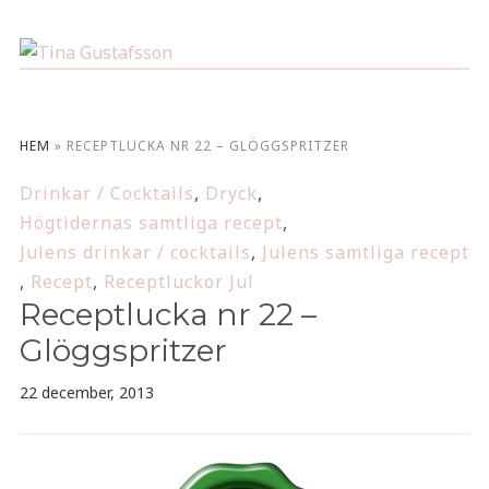
HEM
»
RECEPTLUCKA NR 22 – GLÖGGSPRITZER
Drinkar / Cocktails
,
Dryck
,
Högtidernas samtliga recept
,
Julens drinkar / cocktails
,
Julens samtliga recept
,
Recept
,
Receptluckor Jul
Receptlucka nr 22 –
Glöggspritzer
22 december, 2013