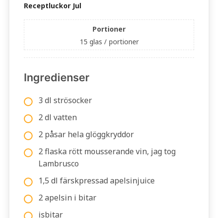
Receptluckor Jul
Portioner
15 glas /
portioner
Ingredienser
3 dl strösocker
2 dl vatten
2 påsar hela glöggkryddor
2 flaska rött mousserande vin, jag tog
Lambrusco
1,5 dl färskpressad apelsinjuice
2 apelsin i bitar
isbitar