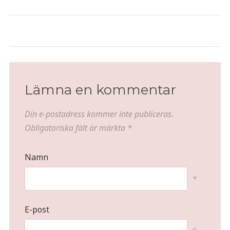
Receptlucka nr 23 - Julvåfflor
Receptlucka nr 21 -
med saffransgrädde och
Baconlindade dadlar
körsbärssylt
Lämna en kommentar
Din e-postadress kommer inte publiceras.
Obligatoriska fält är märkta
*
Namn
*
E-post