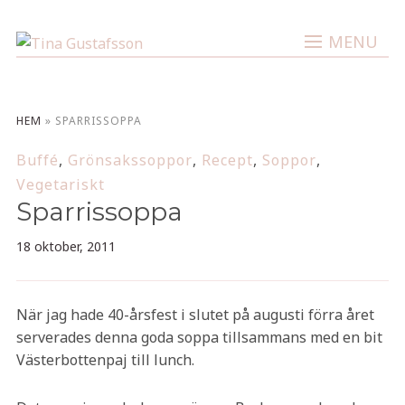
MENU
HEM
»
SPARRISSOPPA
Buffé
,
Grönsakssoppor
,
Recept
,
Soppor
,
Vegetariskt
Sparrissoppa
18 oktober, 2011
När jag hade 40-årsfest i slutet på augusti förra året
serverades denna goda soppa tillsammans med en bit
Västerbottenpaj till lunch.