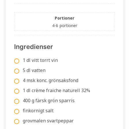
Portioner
4-6
portioner
Ingredienser
1 dl vitt torrt vin
5 dl vatten
4 msk konc. grönsaksfond
1 dl crème fraiche naturell 32%
400 g färsk grön sparris
finkornigt salt
grovmalen svartpeppar