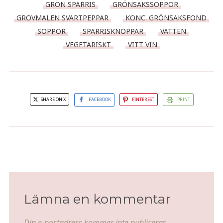
GRÖN SPARRIS
GRÖNSAKSSOPPOR
GROVMALEN SVARTPEPPAR
KONC. GRÖNSAKSFOND
SOPPOR
SPARRISKNOPPAR
VATTEN
VEGETARISKT
VITT VIN
SHARE ON X
FACEBOOK
PINTEREST
PRINT
Jordärtskockssoppa med
Min tacosoppa
parmachips
Lämna en kommentar
Din e-postadress kommer inte publiceras.