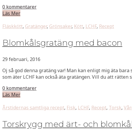
0 kommentarer
Läs Mer
Fläskkött
,
Gratänger
,
Grönsaker
,
Kött
,
LCHF
,
Recept
Blomkålsgratäng med bacon
29 februari, 2016
Oj så god denna gratäng var! Man kan enligt mig äta bara som 
som äter LCHF kan också äta gratängen. Vill du att rätten s
0 kommentarer
Läs Mer
Årstidernas samtliga recept
,
Fisk
,
LCHF
,
Recept
,
Torsk
,
Vår
Torskrygg med ärt- och blomkå