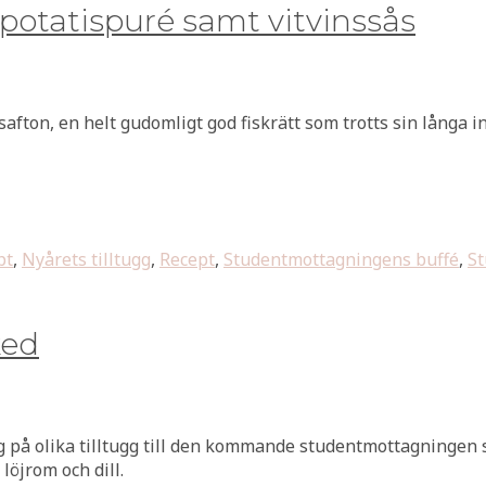
potatispuré samt vitvinssås
safton, en helt gudomligt god fiskrätt som trotts sin långa ing
pt
,
Nyårets tilltugg
,
Recept
,
Studentmottagningens buffé
,
St
ked
g på olika tilltugg till den kommande studentmottagningen so
 löjrom och dill.