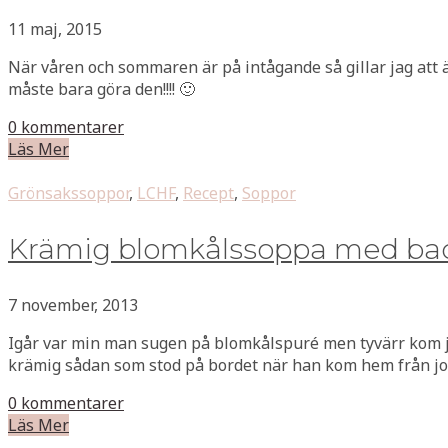
11 maj, 2015
När våren och sommaren är på intågande så gillar jag att ät
måste bara göra den!!!! 🙂
0 kommentarer
Läs Mer
Grönsakssoppor
,
LCHF
,
Recept
,
Soppor
Krämig blomkålssoppa med bac
7 november, 2013
Igår var min man sugen på blomkålspuré men tyvärr kom jag i
krämig sådan som stod på bordet när han kom hem från jo
0 kommentarer
Läs Mer