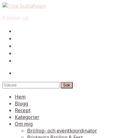
Follow us
facebook
instagram
pinterest
spotify
mail
search

Hem
Blogg
Recept
Kategorier
Om mig
Bröllop- och eventkoordinator
Böckerna Bröllop & Fest