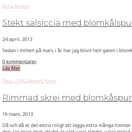
Korv
,
Recept
Stekt salsiccia med blomkålspu
24 april, 2013
Sedan i mitten på mars i år har jag blivit helt galen i blo
0 kommentarer
Läs Mer
Fisk
,
LCHF
,
Recept
,
Skrei
Rimmad skrei med blomkåspuré, 
16 mars, 2013
Då och då är det extra roligt att lägga extra många timma
den. Jag lovar dock att det är värt varje timme, varje minut