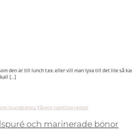
den är till lunch t.ex. eller vill man lyxa till det lite så ka
kall […]
ens huvudrätter
,
Vårens samtliga recept
lspuré och marinerade bönor