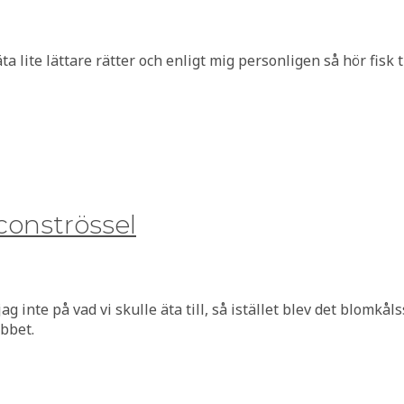
a lite lättare rätter och enligt mig personligen så hör fisk 
onströssel
nte på vad vi skulle äta till, så istället blev det blomkåls
bbet.