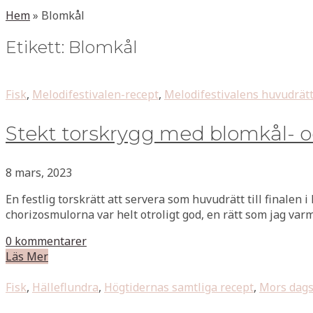
Hem
»
Blomkål
Etikett:
Blomkål
Fisk
,
Melodifestivalen-recept
,
Melodifestivalens huvudrätt
Stekt torskrygg med blomkål- o
8 mars, 2023
En festlig torskrätt att servera som huvudrätt till finalen i
chorizosmulorna var helt otroligt god, en rätt som jag va
0 kommentarer
Läs Mer
Fisk
,
Hälleflundra
,
Högtidernas samtliga recept
,
Mors dags