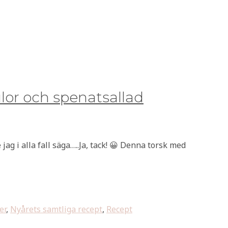
lor och spenatsallad
jag i alla fall säga…..Ja, tack! 😀 Denna torsk med
er
,
Nyårets samtliga recept
,
Recept