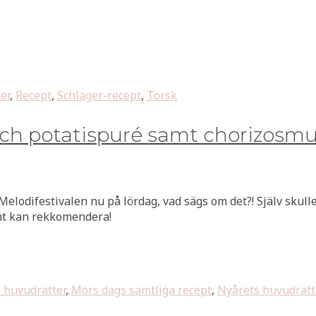
er
,
Recept
,
Schlager-recept
,
Torsk
ch potatispuré samt chorizosmu
 Melodifestivalen nu på lördag, vad sägs om det?! Själv skulle 
rmt kan rekkomendera!
 huvudrätter
,
Mors dags samtliga recept
,
Nyårets huvudrätt