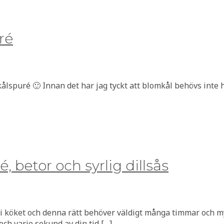
ré
mkålspuré 🙂 Innan det har jag tyckt att blomkål behövs inte
betor och syrlig dillsås
r i köket och denna rätt behöver väldigt många timmar och m
 och varje sekund av din tid […]