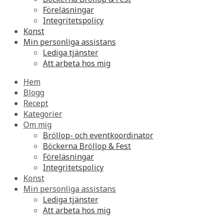
Föreläsningar
Integritetspolicy
Konst
Min personliga assistans
Lediga tjänster
Att arbeta hos mig
Hem
Blogg
Recept
Kategorier
Om mig
Bröllop- och eventkoordinator
Böckerna Bröllop & Fest
Föreläsningar
Integritetspolicy
Konst
Min personliga assistans
Lediga tjänster
Att arbeta hos mig