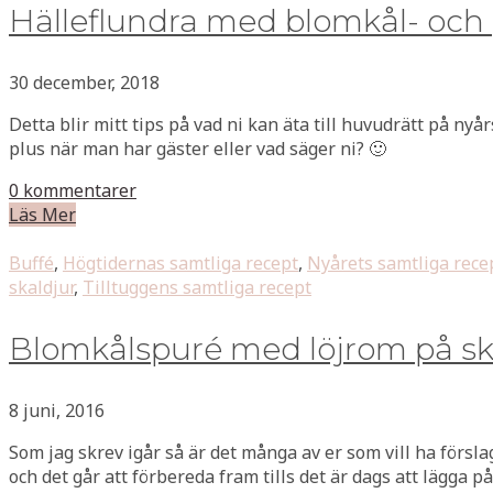
Hälleflundra med blomkål- och 
30 december, 2018
Detta blir mitt tips på vad ni kan äta till huvudrätt på nyår
plus när man har gäster eller vad säger ni? 🙂
0 kommentarer
Läs Mer
Buffé
,
Högtidernas samtliga recept
,
Nyårets samtliga rece
skaldjur
,
Tilltuggens samtliga recept
Blomkålspuré med löjrom på s
8 juni, 2016
Som jag skrev igår så är det många av er som vill ha försla
och det går att förbereda fram tills det är dags att lägga på