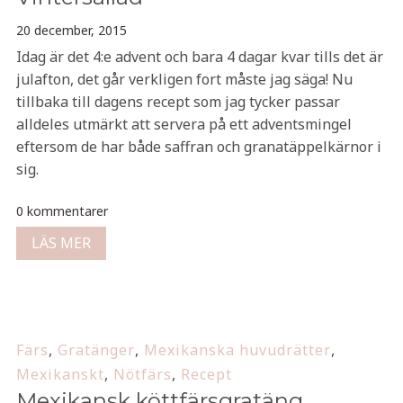
20 december, 2015
Idag är det 4:e advent och bara 4 dagar kvar tills det är
julafton, det går verkligen fort måste jag säga! Nu
tillbaka till dagens recept som jag tycker passar
alldeles utmärkt att servera på ett adventsmingel
eftersom de har både saffran och granatäppelkärnor i
sig.
0 kommentarer
LÄS MER
Färs
,
Gratänger
,
Mexikanska huvudrätter
,
Mexikanskt
,
Nötfärs
,
Recept
Mexikansk köttfärsgratäng