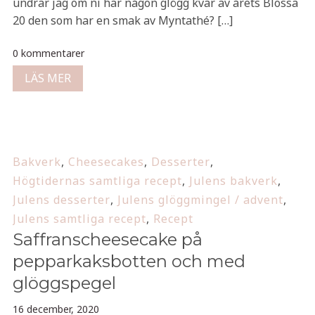
undrar jag om ni har någon glögg kvar av årets Blossa
20 den som har en smak av Myntathé? […]
0 kommentarer
LÄS MER
Bakverk
,
Cheesecakes
,
Desserter
,
Högtidernas samtliga recept
,
Julens bakverk
,
Julens desserter
,
Julens glöggmingel / advent
,
Julens samtliga recept
,
Recept
Saffranscheesecake på
pepparkaksbotten och med
glöggspegel
16 december, 2020