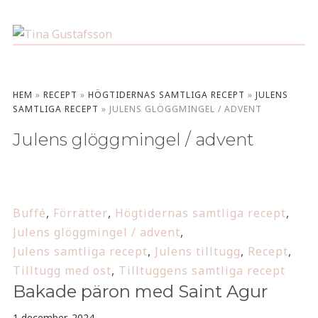
HEM
»
RECEPT
»
HÖGTIDERNAS SAMTLIGA RECEPT
»
JULENS
SAMTLIGA RECEPT
»
JULENS GLÖGGMINGEL / ADVENT
Julens glöggmingel / advent
Buffé
,
Förrätter
,
Högtidernas samtliga recept
,
Julens glöggmingel / advent
,
Julens samtliga recept
,
Julens tilltugg
,
Recept
,
Tilltugg med ost
,
Tilltuggens samtliga recept
Bakade päron med Saint Agur
1 december, 2024