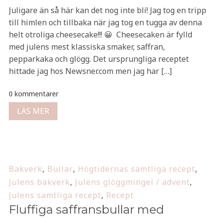
Juligare än så här kan det nog inte bli! Jag tog en tripp
till himlen och tillbaka när jag tog en tugga av denna
helt otroliga cheesecake!!! 😀 Cheesecaken är fylld
med julens mest klassiska smaker, saffran,
pepparkaka och glögg. Det ursprungliga receptet
hittade jag hos Newsner.com men jag har […]
0 kommentarer
LÄS MER
Bakverk
,
Bullar
,
Högtidernas samtliga recept
,
Julens bakverk
,
Julens glöggmingel / advent
,
Julens samtliga recept
,
Recept
Fluffiga saffransbullar med