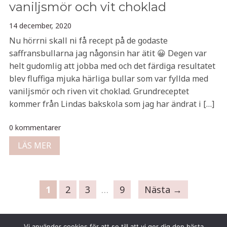
vaniljsmör och vit choklad
14 december, 2020
Nu hörrni skall ni få recept på de godaste
saffransbullarna jag någonsin har ätit 😀 Degen var
helt gudomlig att jobba med och det färdiga resultatet
blev fluffiga mjuka härliga bullar som var fyllda med
vaniljsmör och riven vit choklad. Grundreceptet
kommer från Lindas bakskola som jag har ändrat i […]
0 kommentarer
LÄS MER
1
2
3
…
9
Nästa →
Vi använder cookies för att se till att vi ger dig den bästa