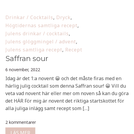
Drinkar / Cocktails
,
Dryck
,
Högtidernas samtliga recept
,
Julens drinkar / cocktails
,
Julens glöggmingel / advent
,
Julens samtliga recept
,
Recept
Saffran sour
6 november, 2022
Idag är det 1:a novent 😀 och det måste firas med en
härlig julig cocktail som denna Saffran sour! 😀 Vill du
veta vad novent här eller mer om noven så kan du göra
det HÄR För mig är novent det riktiga startskottet för
alla juliga inlägg samt recept som […]
2 kommentarer
LÄS MER