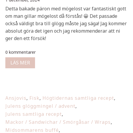
Detta bakade päron med mögelost var fantastiskt gott
om man gillar mögelost då förstås! 😀 Det passade
också väldigt bra till glögg måste jag säga! Jag kommer
absolut göra det igen och jag rekommenderar att ni
ger den ett försök!
0 kommentarer
LÄS MER
Ansjovis
,
Fisk
,
Högtidernas samtliga recept
,
Julens glöggmingel / advent
,
Julens samtliga recept
,
Mackor / Sandwichar / Smörgåsar / Wraps
,
Midsommarens buffé
,