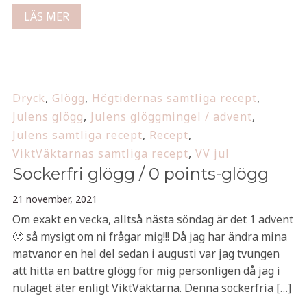
LÄS MER
Dryck
,
Glögg
,
Högtidernas samtliga recept
,
Julens glögg
,
Julens glöggmingel / advent
,
Julens samtliga recept
,
Recept
,
ViktVäktarnas samtliga recept
,
VV jul
Sockerfri glögg / 0 points-glögg
21 november, 2021
Om exakt en vecka, alltså nästa söndag är det 1 advent
🙂 så mysigt om ni frågar mig!!! Då jag har ändra mina
matvanor en hel del sedan i augusti var jag tvungen
att hitta en bättre glögg för mig personligen då jag i
nuläget äter enligt ViktVäktarna. Denna sockerfria […]