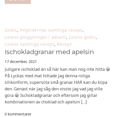
Godis
,
Högtidernas samtliga recept
,
Julens glöggmingel / advent
,
Julens godis
,
Julens samtliga recept
,
Recept
Ischokladgranar med apelsin
17 december, 2021
Juligare ischoklad än så här kan man nog inte hitta 😀
På Lyckas med mat hittade jag denna roliga
silikonform, supersöta små granar. HÄR kan du köpa
den. Genast när jag såg den visste jag vad jag ville
göra 😀 Ischokladgranar och eftersom jag gillar
kombinationen av choklad och apelsin […]
0 kommentarer