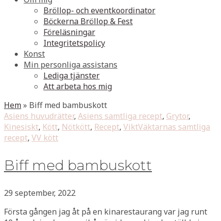
Bröllop- och eventkoordinator
Böckerna Bröllop & Fest
Föreläsningar
Integritetspolicy
Konst
Min personliga assistans
Lediga tjänster
Att arbeta hos mig
Hem
»
Biff med bambuskott
Asiens huvudrätter
,
Asiens samtliga recept
,
Grytor
,
Kinesiskt
,
Kött
,
Nötkött
,
Recept
,
ViktVäktarnas samtliga
recept
,
VV kött
Biff med bambuskott
29 september, 2022
Första gången jag åt på en kinarestaurang var jag runt