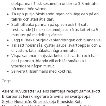
stekpanna i 1 tsk sesamolja under ca 3-5 minuter
på medelhög värme.
Ta upp purjolöksblandningen och lägg den på en
tallrik och ställ åt sidan.
Ställ tillbaka pannan på spisen och till sätt
resterande (1 msk) sesamolja och fräs köttet ca 5
minuter på medelhög värme.
Lägg tillbaka purjolöksblandningen och blanda väl.
Tillsätt hoisinsås, oyster sauce, svartpeppar och 2
dl vatten, låt småkoka några minuter.
Vispa samman majsstärkelse och vatten och häll
det i pannan, blanda väl och låt småkoka i
ytterligare någon minut.
Servera tillsammans med kokt ris.
Tags
Asiens huvudrätter
Asiens samtliga recept
Bambuskott
Bikarbonat
Färsk ingefära
Grovmalen svartpeppar
Grytor
Hoisinsås
Kinesisk soja
Kinesiskt
Kött