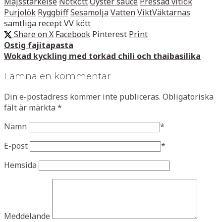
Majsstärkelse
Nötkött
Oyster sauce
Pressad vitlök
Purjolök
Ryggbiff
Sesamolja
Vatten
ViktVäktarnas
samtliga recept
VV kött
Share on X
Facebook
Pinterest
Print
Ostig fajitapasta
Wokad kyckling med torkad chili och thaibasilika
Lämna en kommentar
Din e-postadress kommer inte publiceras.
Obligatoriska
fält är märkta
*
Namn
*
E-post
*
Hemsida
Meddelande