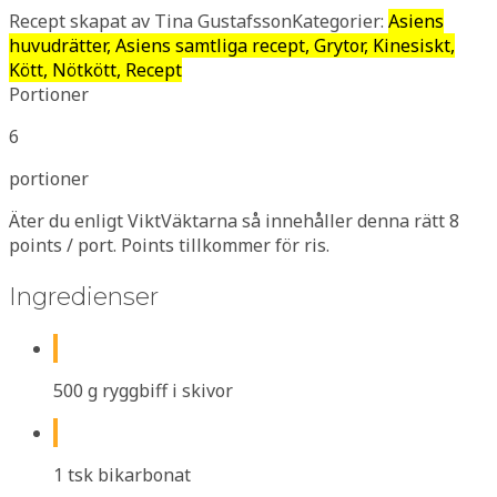
Recept skapat av Tina Gustafsson
Kategorier:
Asiens
huvudrätter, Asiens samtliga recept, Grytor, Kinesiskt,
Kött, Nötkött, Recept
Portioner
6
portioner
Äter du enligt ViktVäktarna så innehåller denna rätt 8
points / port. Points tillkommer för ris.
Ingredienser
500 g ryggbiff i skivor
1 tsk bikarbonat