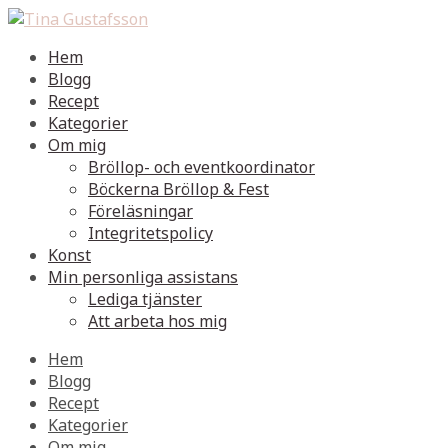
Hem
Blogg
Recept
Kategorier
Om mig
Bröllop- och eventkoordinator
Böckerna Bröllop & Fest
Föreläsningar
Integritetspolicy
Konst
Min personliga assistans
Lediga tjänster
Att arbeta hos mig
Hem
Blogg
Recept
Kategorier
Om mig