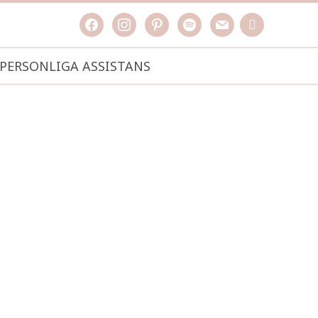
facebook
instagram
pinterest
spotify
mail
search

PERSONLIGA ASSISTANS