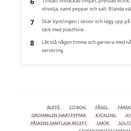
Tillsätt finhackad timjan, pressad vitlö
olivolja, samt peppar och salt. Blanda väl
Skär kycklingen i skivor och lägg upp p
täck med plastfolie.
Låt stå någon timme och garnera med någ
servering.
BUFFÉ
CITRON
FÅGEL
FÄRSK
GROVMALEN SVARTPEPPAR
KYCKLING
KY
PÅSKENS SAMTLIGA RECEPT
SMÖR
SOLT
STUDENTMOTTAGNINGENS