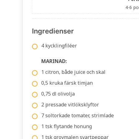
4-6
po
Ingredienser
4 kycklingfiléer
MARINAD:
1 citron, både juice och skal
0,5 kruka färsk timjan
0,75 dl olivolja
2 pressade vitlöksklyftor
7 soltorkade tomater, strimlade
1 tsk flytande honung
1 tsk grovmalen svartpeppar