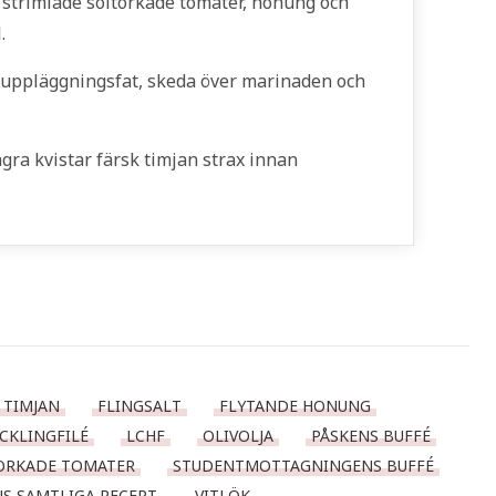
k, strimlade soltorkade tomater, honung och
.
å uppläggningsfat, skeda över marinaden och
ra kvistar färsk timjan strax innan
 TIMJAN
FLINGSALT
FLYTANDE HONUNG
CKLINGFILÉ
LCHF
OLIVOLJA
PÅSKENS BUFFÉ
ORKADE TOMATER
STUDENTMOTTAGNINGENS BUFFÉ
 SAMTLIGA RECEPT
VITLÖK