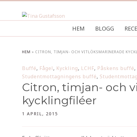
HEM
BLOGG
REC
HEM
»
CITRON, TIMJAN- OCH VITLÖKSMARINERADE KYCKL
Buffé
,
Fågel
,
Kyckling
,
LCHF
,
Påskens buffé
Studentmottagningens buffé
,
Studentmottag
Citron, timjan- och 
kycklingfiléer
1 APRIL, 2015