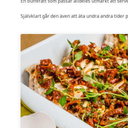
En bufférätt som passar alldeles utmärkt att serv
Självklart går den även att äta undra andra tider 