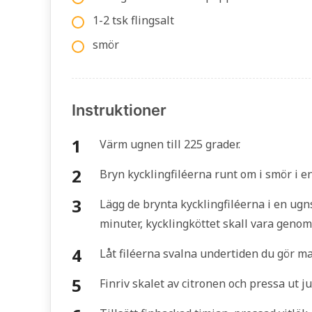
1-2 tsk flingsalt
smör
Instruktioner
Värm ugnen till 225 grader.
Bryn kycklingfiléerna runt om i smör i e
Lägg de brynta kycklingfiléerna i en ugns
minuter, kycklingköttet skall vara genom
Låt filéerna svalna undertiden du gör m
Finriv skalet av citronen och pressa ut jui