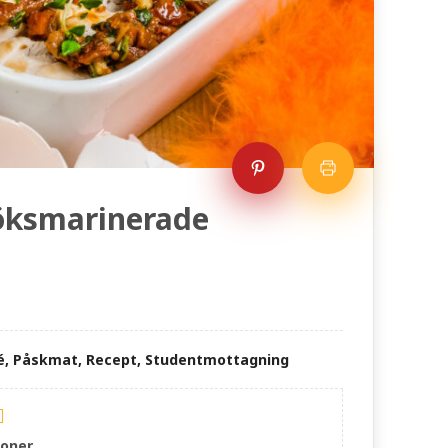
löksmarinerade
ffé, Påskmat, Recept, Studentmottagning
ioner