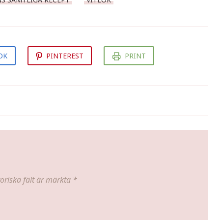
OK
PINTEREST
PRINT
Ägglikörsparfait
oriska fält är märkta
*