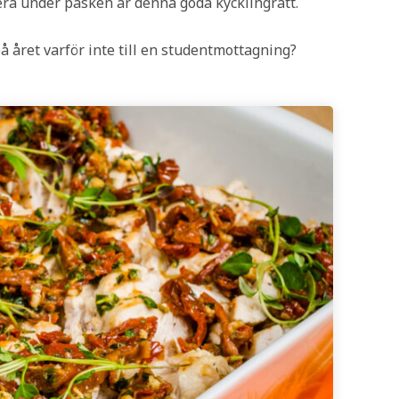
era under påsken är denna goda kycklingrätt.
på året varför inte till en studentmottagning?