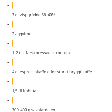
3 dl vispgrädde 36-40%
2 äggvitor
1-2 tsk färskpressad citronjuice
4 dl espressokaffe eller starkt bryggt kaffe
1,5 dl Kahlúa
300-400 g savoiardikex