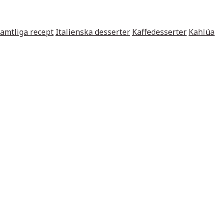
samtliga recept
Italienska desserter
Kaffedesserter
Kahlúa