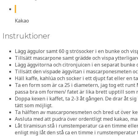
Kakao
Instruktioner
Lägg äggulor samt 60 g strösocker i en bunke och vi
Tillsätt mascarpone samt grädde och vispa ytterligare
Lägg äggvitorna och citronjuicen i en separat bunke o
Tillsätt den vispade äggvitan i mascarponesmeten och
Häll kaffe, kahlúa och socker i ett djupt fat eller en ta
Ta en form som är ca 25 i diametern, jag tog ett runt
passa bra om formen/ fatet är lika brett upptill som n
Doppa kexen i kaffet, ta 2-3 åt gången. De drar åt si
tätt som möjligt.
Ta hälften av mascarponesmeten och bred ut över k
Avsluta med att pudra över ordentligt med kakao, m
Låt tiramisun stå i rumstemperatur ca en timme eller 
enligt mig låt den stå ca en timme i rumstemperatur t