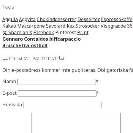
Tags
Äggula
Äggvita
Chokladdesserter
Desserter
Espressokaffe
Kakao
Mascarpone
Savoiardikex
Strösocker
Vispgrädde 3
Share on X
Facebook
Pinterest
Print
Gennaro Contaldos biffcarpaccio
Bruschetta-ostboll
Lämna en kommentar
Din e-postadress kommer inte publiceras.
Obligatoriska f
Namn
*
E-post
*
Hemsida