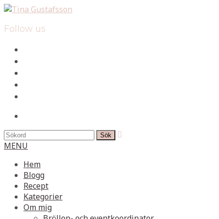
Follow us
facebook
instagram
pinterest
spotify
mail
search

MENU
Hem
Blogg
Recept
Kategorier
Om mig
Bröllop- och eventkoordinator