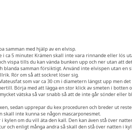
spa samman med hjälp av en elvisp.
 i ca 5 minuter. Krämen skall inte vara rinnande eller lös ut
ch vispa tills du kan vända bunken upp och ner utan att det
 blanda samman försiktigt. Använd inte elvispen utan en sli
llrik. Rör om så att sockret löser sig.
 Mateusfat som var ca 30 cm i diametern längst upp men det v
ertill. Börja med att lägga en stor klick av smeten i botten o
g mycket vätska så var snabb så att de inte går sönder eller
exen, sedan upprepar du kex proceduren och breder ut res
an skall inte kunna se någon mascarponesmet.
i kylen om du vill äta den kall. Den kan även stå över natt
ur och enligt många andra så skall den stå över natten i ky