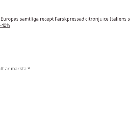
Europas samtliga recept
Färskpressad citronjuice
Italiens 
6-40%
ält är märkta
*