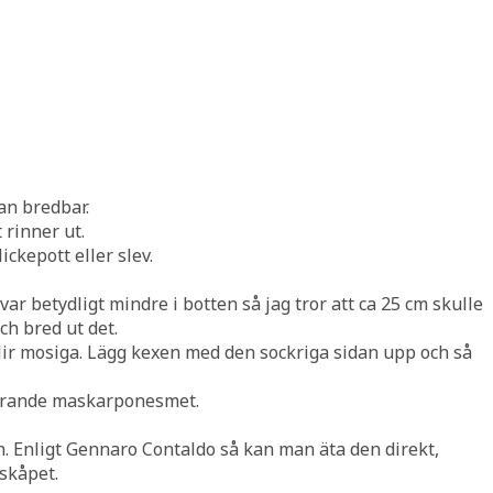
an bredbar.
 rinner ut.
ckepott eller slev.
ar betydligt mindre i botten så jag tror att ca 25 cm skulle
ch bred ut det.
 blir mosiga. Lägg kexen med den sockriga sidan upp och så
terande maskarponesmet.
en. Enligt Gennaro Contaldo så kan man äta den direkt,
lskåpet.