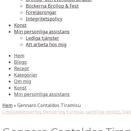
Böckerna Bröllop & Fest
Föreläsningar
Integritetspolicy
Konst
Min personliga assistans
Lediga tjänster
Att arbeta hos mig
Hem
Blogg
Recept
Kategorier
Om mig
Konst
Min personliga assistans
Hem
»
Gennaro Contaldos Tiramisu
Chokladdesserter
,
Desserter
,
Europas samtliga recept
,
Ital