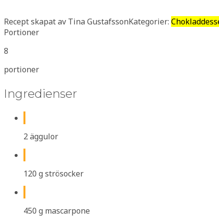
Recept skapat av Tina Gustafsson
Kategorier:
Chokladdesser
Portioner
8
portioner
Ingredienser
2 äggulor
120 g strösocker
450 g mascarpone