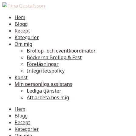
Hem
Blogg
Recept
Kategorier
Om mig
Bröllop- och eventkoordinator
Böckerna Bröllop & Fest
Föreläsningar
Integritetspolicy
Konst
Min personliga assistans
Lediga tjänster
Att arbeta hos mig
Hem
Blogg
Recept
Kategorier
Om mig