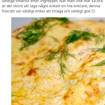
väldiga smärtor efter ingreppet. När man inte mår så bra
är det skönt att laga något enkelt en lite enklare, denna
fiskrätt var väldigt enkel att tillaga och väldigt god 🙂