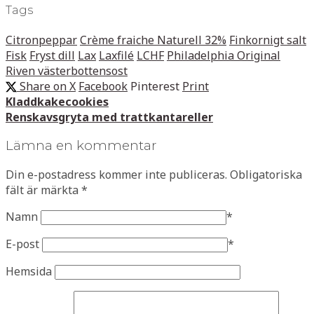
Tags
Citronpeppar
Crème fraiche Naturell 32%
Finkornigt salt
Fisk
Fryst dill
Lax
Laxfilé
LCHF
Philadelphia Original
Riven västerbottensost
Share on X
Facebook
Pinterest
Print
Kladdkakecookies
Renskavsgryta med trattkantareller
Lämna en kommentar
Din e-postadress kommer inte publiceras.
Obligatoriska
fält är märkta
*
Namn
*
E-post
*
Hemsida