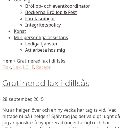
Bröllop- och eventkoordinator
Böckerna Bröllop & Fest
Föreläsningar
Integritetspolicy
Konst
Min personliga assistans
Lediga tjänster
Att arbeta hos mig
Hem
»
Gratinerad lax i dillsås
Fisk
,
Lax
,
LCHF
,
Recept
Gratinerad lax i dillsås
28 september, 2015
Nu är helgen över och en ny vecka har tagits vid, Vad
hittade ni på i helgen? Själv tog jag det väldigt lugnt då
jag är ganska så nyopererad (inget farligt) och har