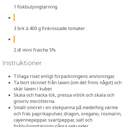
1 fiskbuljongtärning
3 brk à 400 g finkrossade tomater
2 dl mini fraiche 5%
Instruktioner
Tillaga riset enligt förpackningens anvisningar.
Ta bort skinnet från laxen (om det finns något) och
skär laxen i kuber.
Skala och hacka lök, pressa vitlök och skala och
grovriv morötterna.
Smält smöret i en stekpanna på medelhög värme
och fräs paprikapulver, dragon, oregano, rosmarin,
cayennepeppar, svartpeppar, salt och
fiskbuljongtärning några sekunder.