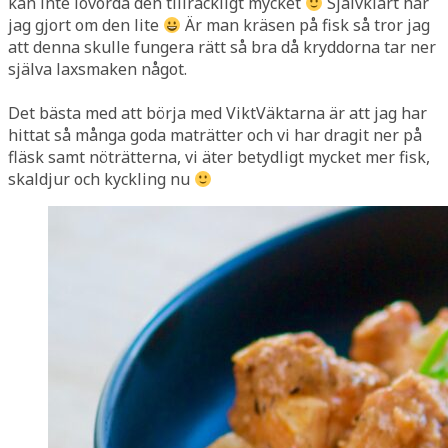
kan inte lovorda den tillräckligt mycket
Självklart har
jag gjort om den lite
Är man kräsen på fisk så tror jag
att denna skulle fungera rätt så bra då kryddorna tar ner
själva laxsmaken något.
Det bästa med att börja med ViktVäktarna är att jag har
hittat så många goda maträtter och vi har dragit ner på
fläsk samt nöträtterna, vi äter betydligt mycket mer fisk,
skaldjur och kyckling nu