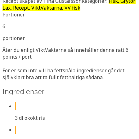
Recept skapat av Tina Gustafsson
Kategorier:
Fisk, Grytor,
Lax, Recept, ViktVäktarna, VV fisk
Portioner
6
portioner
Äter du enligt ViktVäktarna så innehåller denna rätt 6
points / port.
För er som inte vill ha fettsnåla ingredienser går det
självklart bra att ta fullt fetthaltiga sådana.
Ingredienser
3 dl okokt ris