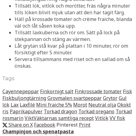
Tillsätt lök, vitlök och morötter, fräs några minuter
tills löken blivit mjuk utan att den har tagit färg.
Häll på krossade tomater och crème fraiche, blanda
väl och låt såsen koka upp.
Tillsätt laxkuberna och rör om. Sätt på lock på
stekpannan och stäng av värmen.
Låt grytan stå kvar på plattan i 10 minuter, rör om
försiktigt efter 5 minuter.
Servera tillsammans med riset och en sallad om så
önskas.
Tags
Cayennepeppar
Finkornigt salt
Finkrossade tomater
Fisk
Fiskbuljongtärning
Grovmalen svartpeppar
Grytor
Gul
lök
Lax
Laxfilé
Mini fraiche 5%
Morot
Neutral olja
Okokt
ris
Paprikapulver
Torkad dragon
Torkad oregano
Torkad
rosmarin
ViktVäktarnas samtliga recept
Vitlök
VV fisk
Share on X
Facebook
Pinterest
Print
Champinjon och spenatpasta