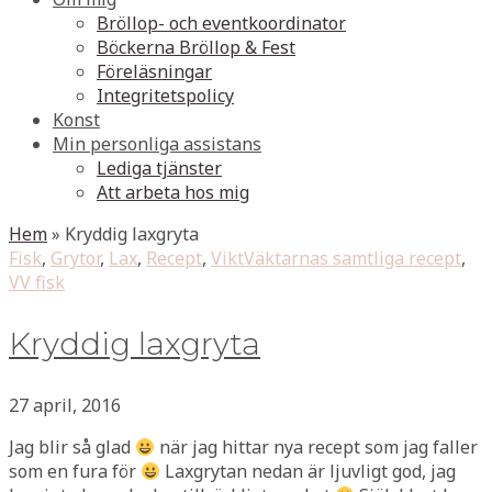
Bröllop- och eventkoordinator
Böckerna Bröllop & Fest
Föreläsningar
Integritetspolicy
Konst
Min personliga assistans
Lediga tjänster
Att arbeta hos mig
Hem
»
Kryddig laxgryta
Fisk
,
Grytor
,
Lax
,
Recept
,
ViktVäktarnas samtliga recept
,
VV fisk
Kryddig laxgryta
27 april, 2016
Jag blir så glad
när jag hittar nya recept som jag faller
som en fura för
Laxgrytan nedan är ljuvligt god, jag