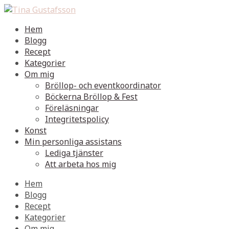
Hem
Blogg
Recept
Kategorier
Om mig
Bröllop- och eventkoordinator
Böckerna Bröllop & Fest
Föreläsningar
Integritetspolicy
Konst
Min personliga assistans
Lediga tjänster
Att arbeta hos mig
Hem
Blogg
Recept
Kategorier
Om mig