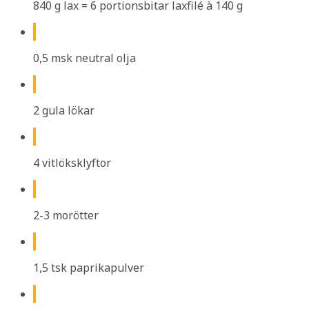
840 g lax = 6 portionsbitar laxfilé à 140 g
0,5 msk neutral olja
2 gula lökar
4 vitlöksklyftor
2-3 morötter
1,5 tsk paprikapulver