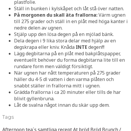
plastfolie.
Ställ in bunken i kylskåpet och låt stå över natten.
På morgonen du skall äta frallorna:
Värm ugnen
till 275 grader och ställ in en plåt med höga kanter i
nedre delen av ugnen.
Stjälp upp den lösa degen på en mjölad bänk.
Dela degen i 9 lika stora delar med hjälp av en
degskrapa eller kniv. Knåda
INTE
degen!!!
Lägg degbitarna på en plåt med bakplåtspapper,
eventuellt behöver du forma degbitarna lite till en
rundare form men väldigt försiktigt.
När ugnen har nått temperaturen på 275 grader
häller du 4-5 dl vatten i den varma plåten och
snabbt ställer in frallorna mitt i ugnen.
Grädda frallorna i ca 20 minuter eller tills de har
blivit gyllenbruna.
Låt de svalna något innan du skär upp dem.
Tags
Afternoon tea´s samtliga recept
At bröd
Bröd
Brunch /