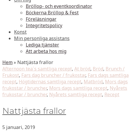
Bröllop- och eventkoordinator
Böckerna Bröllop & Fest
Föreläsningar
Integritetspolicy
Konst
Min personliga assistans
Lediga tjänster
Att arbeta hos mig
Hem
»
Nattjästa frallor
Afternoon tea´s samtliga recept
,
At bröd
,
Bröd
,
Brunch /
Frukost
,
Fars dag bruncher / frukostar
,
Fars dags samtliga
recept
,
Högtidernas samtliga recept
,
Matbröd
,
Mors dags
frukostar / bruncher
,
Mors dags samtliga recept
,
Nyårets
frukostar / bruncher
,
Nyårets samtliga recept
,
Recept
Nattjästa frallor
5 januari, 2019