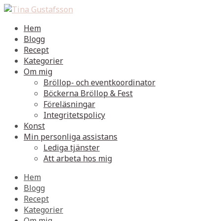
Hem
Blogg
Recept
Kategorier
Om mig
Bröllop- och eventkoordinator
Böckerna Bröllop & Fest
Föreläsningar
Integritetspolicy
Konst
Min personliga assistans
Lediga tjänster
Att arbeta hos mig
Hem
Blogg
Recept
Kategorier
Om mig