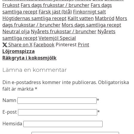
Frukost
Fars dags frukostar / bruncher
Fars dags
samtliga recept
Färsk jäst (blå)
Finkornigt salt
Högtidernas samtliga recept
Kallt vatten
Matbröd
Mors
dags frukostar / bruncher
Mors dags samtliga recept
Neutral olja
Nyårets frukostar / bruncher
Nyårets
samtliga recept
Vetemjöl Special
Share on X
Facebook
Pinterest
Print
Löjromspizza
Räkgryta i kokosmjölk
Lämna en kommentar
Din e-postadress kommer inte publiceras.
Obligatoriska
fält är märkta
*
Namn
*
E-post
*
Hemsida