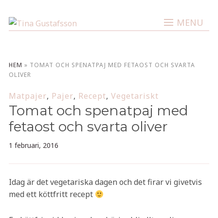
MENU
HEM
»
TOMAT OCH SPENATPAJ MED FETAOST OCH SVARTA
OLIVER
Matpajer
,
Pajer
,
Recept
,
Vegetariskt
Tomat och spenatpaj med
fetaost och svarta oliver
1 februari, 2016
Idag är det vegetariska dagen och det firar vi givetvis
med ett köttfritt recept