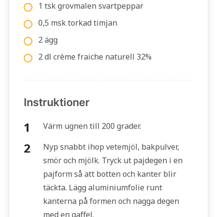
1 tsk grovmalen svartpeppar
0,5 msk torkad timjan
2 ägg
2 dl crème fraiche naturell 32%
Instruktioner
Värm ugnen till 200 grader.
Nyp snabbt ihop vetemjöl, bakpulver,
smör och mjölk. Tryck ut pajdegen i en
pajform så att botten och kanter blir
täckta. Lägg aluminiumfolie runt
kanterna på formen och nagga degen
med en gaffel.