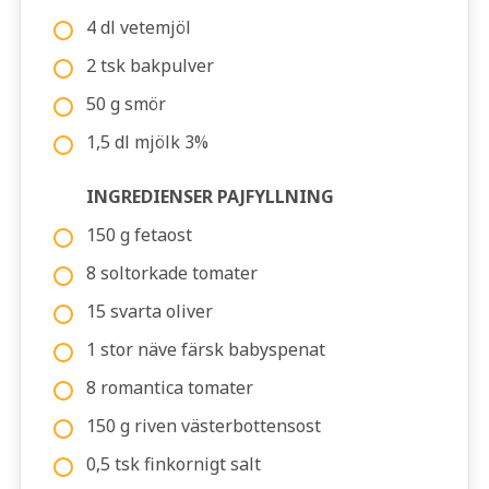
4 dl vetemjöl
2 tsk bakpulver
50 g smör
1,5 dl mjölk 3%
INGREDIENSER PAJFYLLNING
150 g fetaost
8 soltorkade tomater
15 svarta oliver
1 stor näve färsk babyspenat
8 romantica tomater
150 g riven västerbottensost
0,5 tsk finkornigt salt