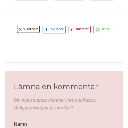
SHARE ON X
FACEBOOK
PINTEREST
PRINT
Ugnsrostad korvpytt
Pizzafrittata
Lämna en kommentar
Din e-postadress kommer inte publiceras.
Obligatoriska fält är märkta
*
Namn