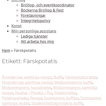
Bröllop- och eventkoordinator
Böckerna Bröllop & Fest
Föreläsningar
Integritetspolicy
Konst
Min personliga assistans
Lediga tjänster
Att arbeta hos mig
Hem
»
Färskpotatis
Etikett:
Färskpotatis
Årstidernas samtliga recept
,
Buffé
,
Färskpotatisrätter
,
Högtidernas samtliga recept
,
Midsommarens buffé
,
Midsommarens huvudrätter
,
Midsommarens samtliga
recept
,
Nudlar / Potatis / Ris
,
Potatisrätter
,
Potatissallader
,
Recept
,
Sommarens bufféer
,
Sommarens
samtliga recept
,
Studentmottagningens buffé
,