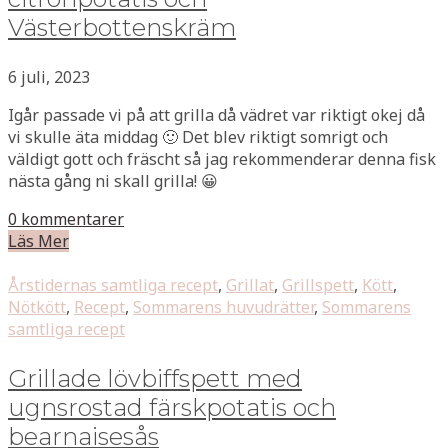
Västerbottenskräm
6 juli, 2023
Igår passade vi på att grilla då vädret var riktigt okej då
vi skulle äta middag 🙂 Det blev riktigt somrigt och
väldigt gott och fräscht så jag rekommenderar denna fisk
nästa gång ni skall grilla! 😀
0 kommentarer
Läs Mer
Årstidernas samtliga recept
,
Grillat
,
Grillspett
,
Kött
,
Nötkött
,
Recept
,
Sommarens huvudrätter
,
Sommarens
samtliga recept
Grillade lövbiffspett med
ugnsrostad färskpotatis och
bearnaisesås