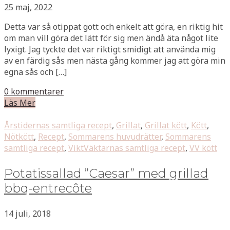
25 maj, 2022
Detta var så otippat gott och enkelt att göra, en riktig hit
om man vill göra det lätt för sig men ändå äta något lite
lyxigt. Jag tyckte det var riktigt smidigt att använda mig
av en färdig sås men nästa gång kommer jag att göra min
egna sås och […]
0 kommentarer
Läs Mer
Årstidernas samtliga recept
,
Grillat
,
Grillat kött
,
Kött
,
Nötkött
,
Recept
,
Sommarens huvudrätter
,
Sommarens
samtliga recept
,
ViktVäktarnas samtliga recept
,
VV kött
Potatissallad ”Caesar” med grillad
bbq-entrecôte
14 juli, 2018