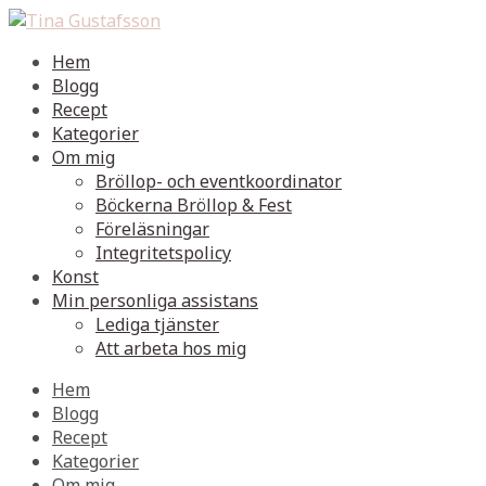
Hem
Blogg
Recept
Kategorier
Om mig
Bröllop- och eventkoordinator
Böckerna Bröllop & Fest
Föreläsningar
Integritetspolicy
Konst
Min personliga assistans
Lediga tjänster
Att arbeta hos mig
Hem
Blogg
Recept
Kategorier
Om mig