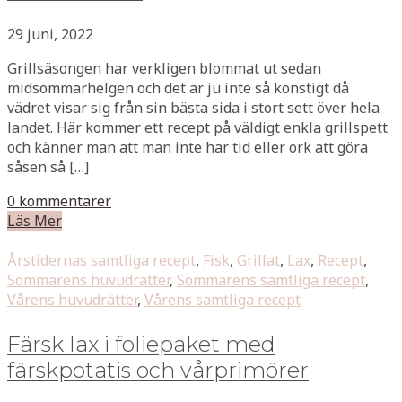
29 juni, 2022
Grillsäsongen har verkligen blommat ut sedan
midsommarhelgen och det är ju inte så konstigt då
vädret visar sig från sin bästa sida i stort sett över hela
landet. Här kommer ett recept på väldigt enkla grillspett
och känner man att man inte har tid eller ork att göra
såsen så […]
0 kommentarer
Läs Mer
Årstidernas samtliga recept
,
Fisk
,
Grillat
,
Lax
,
Recept
,
Sommarens huvudrätter
,
Sommarens samtliga recept
,
Vårens huvudrätter
,
Vårens samtliga recept
Färsk lax i foliepaket med
färskpotatis och vårprimörer