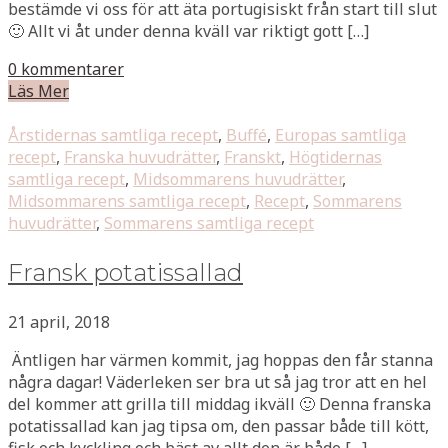
bestämde vi oss för att äta portugisiskt från start till slut
🙂 Allt vi åt under denna kväll var riktigt gott […]
0 kommentarer
Läs Mer
Årstidernas samtliga recept
,
Buffé
,
Europas samtliga
recept
,
Franska huvudrätter
,
Franskt
,
Högtidernas
samtliga recept
,
Midsommarens huvudrätter
,
Midsommarens samtliga recept
,
Recept
,
Sommarens
huvudrätter
,
Sommarens samtliga recept
Fransk potatissallad
21 april, 2018
Äntligen har värmen kommit, jag hoppas den får stanna
några dagar! Väderleken ser bra ut så jag tror att en hel
del kommer att grilla till middag ikväll 🙂 Denna franska
potatissallad kan jag tipsa om, den passar både till kött,
fisk och kyckling och bäst av allt den är både […]