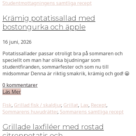
Studentmottagningens samtliga recept
Krämig potatissallad med
bostongurka och äpple
16 juni, 2026
Potatissallader passar otroligt bra på sommaren och
speciellt om man har olika bjudningar som
studentfiranden, sommarfester och som nu till
midsommar Denna är riktig smakrik, krämig och god! 😀
0 kommentarer
Läs Mer
Fisk
,
Grillad fisk / skaldjur
,
Grillat
,
Lax
,
Recept
,
Sommarens huvudrätter
,
Sommarens samtliga recept
Grillade laxfiléer med rostad
citronpotatis och