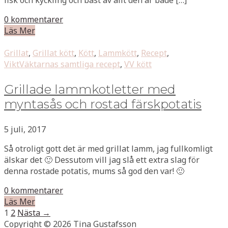
0 kommentarer
Läs Mer
Grillat
,
Grillat kött
,
Kött
,
Lammkött
,
Recept
,
ViktVäktarnas samtliga recept
,
VV kött
Grillade lammkotletter med
myntasås och rostad färskpotatis
5 juli, 2017
Så otroligt gott det är med grillat lamm, jag fullkomligt
älskar det 🙂 Dessutom vill jag slå ett extra slag för
denna rostade potatis, mums så god den var! 🙂
0 kommentarer
Läs Mer
1
2
Nästa →
Copyright © 2026 Tina Gustafsson