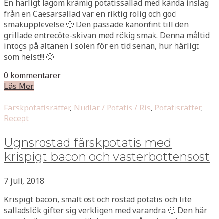
En härligt lagom krämig potatissallad med kända inslag
från en Caesarsallad var en riktig rolig och god
smakupplevelse 🙂 Den passade kanonfint till den
grillade entrecôte-skivan med rökig smak. Denna måltid
intogs på altanen i solen för en tid senan, hur härligt
som helst!!! 🙂
0 kommentarer
Läs Mer
Färskpotatisrätter
,
Nudlar / Potatis / Ris
,
Potatisrätter
,
Recept
Ugnsrostad färskpotatis med
krispigt bacon och västerbottensost
7 juli, 2018
Krispigt bacon, smält ost och rostad potatis och lite
salladslök gifter sig verkligen med varandra 🙂 Den här