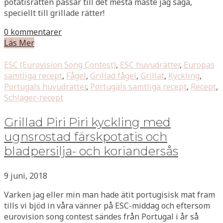
potatisrätten passar till det mesta måste jag säga,
speciellt till grillade rätter!
0 kommentarer
Läs Mer
ESC (Eurovision Song Contest)
,
ESC huvudrätter
,
Europas
samtliga recept
,
Fågel
,
Grillad fågel
,
Grillat
,
Kyckling
,
Portugals huvudrätter
,
Portugals samtliga recept
,
Recept
,
Schlager-recept
Grillad Piri Piri kyckling med
ugnsrostad färskpotatis och
bladpersilja- och koriandersås
9 juni, 2018
Varken jag eller min man hade ätit portugisisk mat fram
tills vi bjöd in våra vänner på ESC-middag och eftersom
eurovision song contest sändes från Portugal i år så