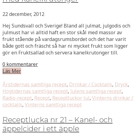
22 december, 2012
Hej Sundsvall och Sverige! Bland all julmat, julgodis och
julmust har vi alltid haft en stor skål med massor av
frukt stående på vardagsrumsbordet och det har varit
både gott och fräscht så har ni mycket frukt som ligger
gör en Fruktsallad och servera kanelkrutonger till.
0 kommentarer
Läs Mer
Årstidernas samtliga recept
,
Drinkar / Cocktails
,
Dryck
,
Högtidernas samtliga recept
,
Julens samtliga recept
,
Radio-recept
,
Recept
,
Receptluckor Jul
,
Vinterns drinkar /
cocktails
,
Vinterns samtliga recept
Receptlucka nr 21 – Kanel- och
äppelcider i ett äpple