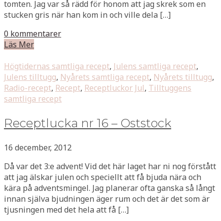
tomten. Jag var så rädd för honom att jag skrek som en
stucken gris när han kom in och ville dela […]
0 kommentarer
Läs Mer
Högtidernas samtliga recept
,
Julens samtliga recept
,
Julens tilltugg
,
Nyårets samtliga recept
,
Nyårets tilltugg
,
Radio-recept
,
Recept
,
Receptluckor Jul
,
Tilltuggens
samtliga recept
Receptlucka nr 16 – Oststock
16 december, 2012
Då var det 3:e advent! Vid det här laget har ni nog förstått
att jag älskar julen och speciellt att få bjuda nära och
kära på adventsmingel. Jag planerar ofta ganska så långt
innan själva bjudningen äger rum och det är det som är
tjusningen med det hela att få […]