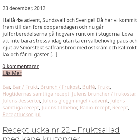
23 december, 2012
Hallå 4:e advent, Sundsvall och Sverige!! Då har vi kommit
fram till dan före dopparedagen och nu går
julförberedelserna på högvarv runt om i stugorna. Lova
att inte bara stressa idag utan ta en välbehövlig paus och
njut av Smörstekt saffransbröd med ostkräm och kallrökt
lax och får ni gäster […]
0 kommentarer
Läs Mer
Bär
,
Bär / Frukt
,
Brunch / Frukost
,
Buffé
,
Frukt
,
Högtidernas samtliga recept
,
Julens bruncher / frukostar
,
Julens desserter
,
Julens glöggmingel / advent
,
Julens
samtliga recept
,
Julens tillbehör
,
Radio-recept
,
Recept
,
Receptluckor Jul
Receptlucka nr 22 – Fruktsallad
med kanelkrutonger