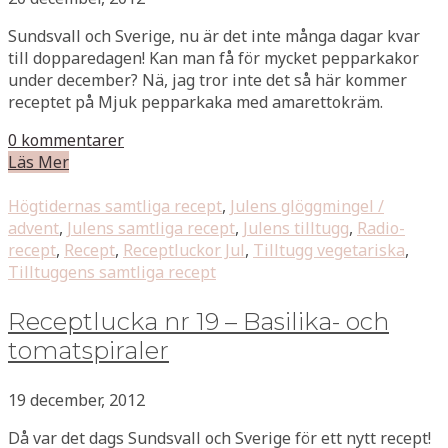
Sundsvall och Sverige, nu är det inte många dagar kvar
till dopparedagen! Kan man få för mycket pepparkakor
under december? Nä, jag tror inte det så här kommer
receptet på Mjuk pepparkaka med amarettokräm.
0 kommentarer
Läs Mer
Högtidernas samtliga recept
,
Julens glöggmingel /
advent
,
Julens samtliga recept
,
Julens tilltugg
,
Radio-
recept
,
Recept
,
Receptluckor Jul
,
Tilltugg vegetariska
,
Tilltuggens samtliga recept
Receptlucka nr 19 – Basilika- och
tomatspiraler
19 december, 2012
Då var det dags Sundsvall och Sverige för ett nytt recept!