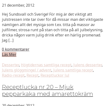
21 december, 2012
Hej Sundsvall och Sverige! För mig är det viktigt att
julstressen inte tar över för då missar man det viktigaste
nämligen allt det mysiga som t.ex. titta på massor av
julfilmer, strosa runt på stan och titta på all julbelysning,
dricka någon varm julig drink efter en härlig promenad.
Jag […]
0 kommentarer
Läs Mer
Desserter
,
Högtidernas samtliga recept
,
Julens desserter
,
Julens glöggmingel / advent
,
Julens samtliga recept
,
Radio-recept
,
Recept
,
Receptluckor Jul
Receptlucka nr 20 – Mjuk
pepparkaka med amarettokräm
20 december, 2012