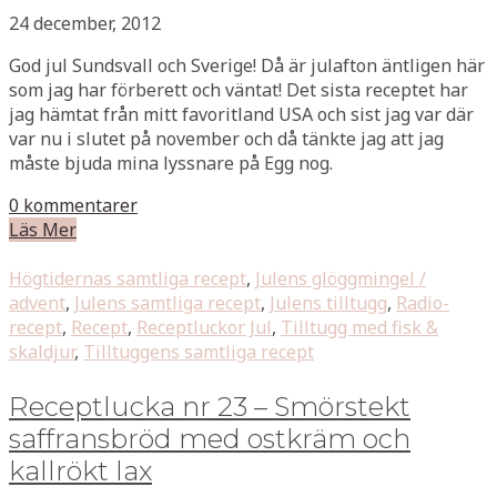
24 december, 2012
God jul Sundsvall och Sverige! Då är julafton äntligen här
som jag har förberett och väntat! Det sista receptet har
jag hämtat från mitt favoritland USA och sist jag var där
var nu i slutet på november och då tänkte jag att jag
måste bjuda mina lyssnare på Egg nog.
0 kommentarer
Läs Mer
Högtidernas samtliga recept
,
Julens glöggmingel /
advent
,
Julens samtliga recept
,
Julens tilltugg
,
Radio-
recept
,
Recept
,
Receptluckor Jul
,
Tilltugg med fisk &
skaldjur
,
Tilltuggens samtliga recept
Receptlucka nr 23 – Smörstekt
saffransbröd med ostkräm och
kallrökt lax