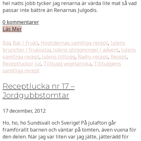
hel natts jobb tycker jag renarna är värda lite mat så vad
passar inte bättre än Renarnas Julgodis.
0 kommentarer
Läs Mer
Bär
,
Bär / Frukt
,
Högtidernas samtliga recept
,
Julens
bruncher / frukostar
,
Julens glöggmingel / advent
,
Julens
samtliga recept
,
Julens tilltugg
,
Radio-recept
,
Recept
,
Receptluckor Jul
,
Tilltugg vegetariska
,
Tilltuggens
samtliga recept
Receptlucka nr 17 –
Jordgubbstomtar
17 december, 2012
Ho, ho, ho Sundsvall och Sverige! På julafton går
framförallt barnen och väntar på tomten, även vuxna för
den delen. När jag var liten var jag jätte, jätterädd för