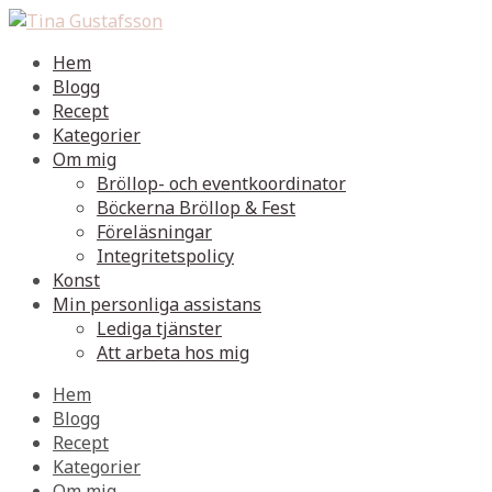
Hem
Blogg
Recept
Kategorier
Om mig
Bröllop- och eventkoordinator
Böckerna Bröllop & Fest
Föreläsningar
Integritetspolicy
Konst
Min personliga assistans
Lediga tjänster
Att arbeta hos mig
Hem
Blogg
Recept
Kategorier
Om mig