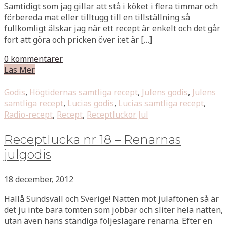
Samtidigt som jag gillar att stå i köket i flera timmar och
förbereda mat eller tilltugg till en tillställning så
fullkomligt älskar jag när ett recept är enkelt och det går
fort att göra och pricken över i:et är […]
0 kommentarer
Läs Mer
Godis
,
Högtidernas samtliga recept
,
Julens godis
,
Julens
samtliga recept
,
Lucias godis
,
Lucias samtliga recept
,
Radio-recept
,
Recept
,
Receptluckor Jul
Receptlucka nr 18 – Renarnas
julgodis
18 december, 2012
Hallå Sundsvall och Sverige! Natten mot julaftonen så är
det ju inte bara tomten som jobbar och sliter hela natten,
utan även hans ständiga följeslagare renarna. Efter en