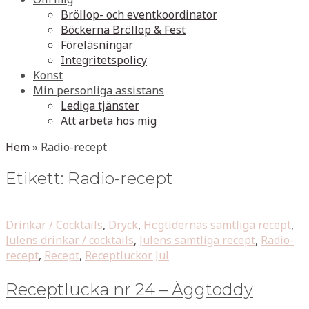
Bröllop- och eventkoordinator
Böckerna Bröllop & Fest
Föreläsningar
Integritetspolicy
Konst
Min personliga assistans
Lediga tjänster
Att arbeta hos mig
Hem
»
Radio-recept
Etikett:
Radio-recept
Drinkar / Cocktails
,
Dryck
,
Högtidernas samtliga recept
,
Julens drinkar / cocktails
,
Julens samtliga recept
,
Radio-
recept
,
Recept
,
Receptluckor Jul
Receptlucka nr 24 – Äggtoddy