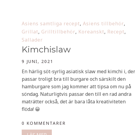
Asiens samtliga recept
,
Asiens tillbehör
,
Grillat
,
Grilltillbehör
,
Koreanskt
,
Recept
,
Sallader
Kimchislaw
9 JUNI, 2021
En härlig söt-syrlig asiatisk slaw med kimchi i, de
passar troligt bra till burgare och särskilt den
hamburgare som jag kommer att tipsa om nu på
söndag. Naturligtvis passar den till en rad andra
maträtter också, det är bara låta kreativiteten
flöda! 😀
0 KOMMENTARER