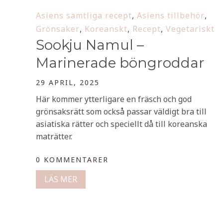
Asiens samtliga recept
,
Asiens tillbehör
,
Grönsaker
,
Koreanskt
,
Recept
,
Vegetariskt
Sookju Namul –
Marinerade böngroddar
29 APRIL, 2025
Här kommer ytterligare en fräsch och god
grönsaksrätt som också passar väldigt bra till
asiatiska rätter och speciellt då till koreanska
maträtter.
0 KOMMENTARER
LÄS MER