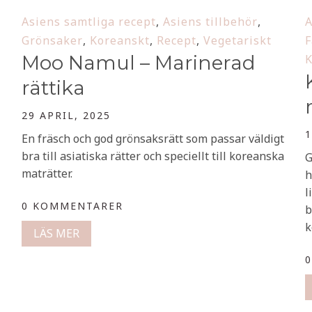
Asiens samtliga recept
,
Asiens tillbehör
,
A
Grönsaker
,
Koreanskt
,
Recept
,
Vegetariskt
F
Moo Namul – Marinerad
K
rättika
29 APRIL, 2025
1
En fräsch och god grönsaksrätt som passar väldigt
bra till asiatiska rätter och speciellt till koreanska
G
maträtter.
h
l
0 KOMMENTARER
b
k
LÄS MER