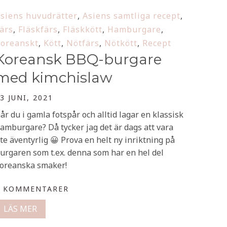
siens huvudrätter
,
Asiens samtliga recept
,
ärs
,
Fläskfärs
,
Fläskkött
,
Hamburgare
,
oreanskt
,
Kött
,
Nötfärs
,
Nötkött
,
Recept
Koreansk BBQ-burgare
med kimchislaw
3 JUNI, 2021
år du i gamla fotspår och alltid lagar en klassisk
amburgare? Då tycker jag det är dags att vara
ite äventyrlig 😀 Prova en helt ny inriktning på
urgaren som t.ex. denna som har en hel del
oreanska smaker!
0 KOMMENTARER
LÄS MER