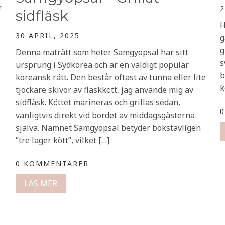
r
2
sidfläsk
H
30 APRIL, 2025
g
g
Denna maträtt som heter Samgyopsal har sitt
s
ursprung i Sydkorea och är en väldigt populär
b
koreansk rätt. Den består oftast av tunna eller lite
k
tjockare skivor av fläskkött, jag använde mig av
sidfläsk. Köttet marineras och grillas sedan,
vanligtvis direkt vid bordet av middagsgästerna
själva. Namnet Samgyopsal betyder bokstavligen
”tre lager kött”, vilket […]
0 KOMMENTARER
LÄS MER