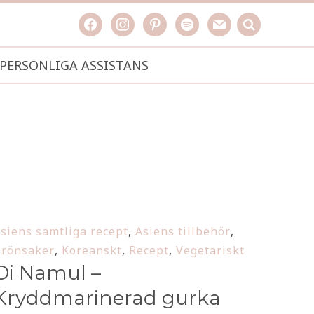
facebook
instagram
pinterest
spotify
mail
search

PERSONLIGA ASSISTANS
siens samtliga recept
,
Asiens tillbehör
,
rönsaker
,
Koreanskt
,
Recept
,
Vegetariskt
Oi Namul –
Kryddmarinerad gurka