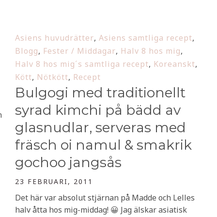
Asiens huvudrätter
,
Asiens samtliga recept
,
Blogg
,
Fester / Middagar
,
Halv 8 hos mig
,
Halv 8 hos mig´s samtliga recept
,
Koreanskt
,
Kött
,
Nötkött
,
Recept
Bulgogi med traditionellt
syrad kimchi på bädd av
n
glasnudlar, serveras med
fräsch oi namul & smakrik
gochoo jangsås
23 FEBRUARI, 2011
Det här var absolut stjärnan på Madde och Lelles
halv åtta hos mig-middag! 😀 Jag älskar asiatisk