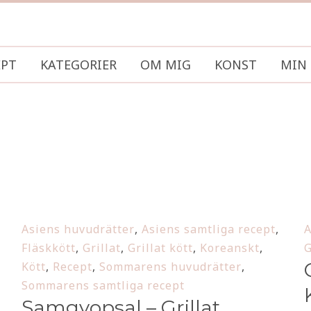
EPT
KATEGORIER
OM MIG
KONST
MIN 
Asiens huvudrätter
,
Asiens samtliga recept
,
A
Fläskkött
,
Grillat
,
Grillat kött
,
Koreanskt
,
G
Kött
,
Recept
,
Sommarens huvudrätter
,
Sommarens samtliga recept
Samgyopsal – Grillat