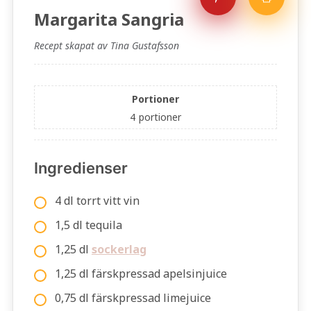
Margarita Sangria
Recept skapat av Tina Gustafsson
Portioner
4
portioner
Ingredienser
4 dl torrt vitt vin
1,5 dl tequila
1,25 dl
sockerlag
1,25 dl färskpressad apelsinjuice
0,75 dl färskpressad limejuice