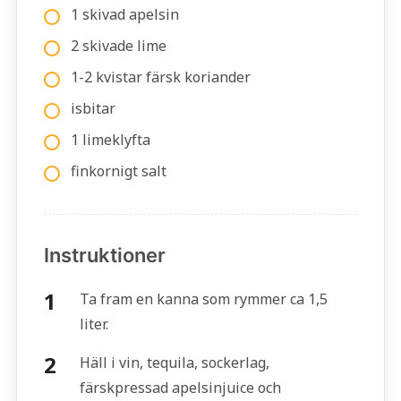
1 skivad apelsin
2 skivade lime
1-2 kvistar färsk koriander
isbitar
1 limeklyfta
finkornigt salt
Instruktioner
Ta fram en kanna som rymmer ca 1,5
liter.
Häll i vin, tequila, sockerlag,
färskpressad apelsinjuice och