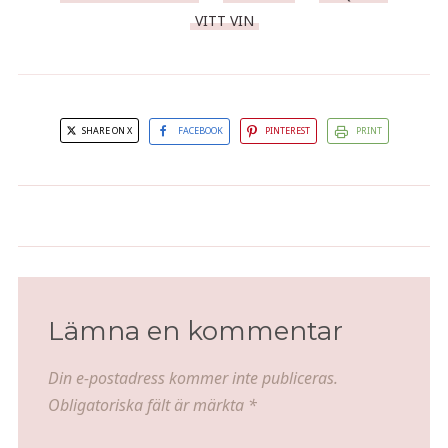
VITT VIN
SHARE ON X
FACEBOOK
PINTEREST
PRINT
Kyckling- och jordnötsnudlar
Mexikansk cheddardip
Lämna en kommentar
Din e-postadress kommer inte publiceras.
Obligatoriska fält är märkta
*