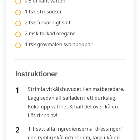
0,5 dl kallt vatten
1 tsk strösocker
2 tsk finkornigt salt
2 msk torkad oregano
1 tsk grovmalen svartpeppar
Instruktioner
Strimla vitkålshuvudet i en matberedare.
Lägg sedan all salladen i ett durkslag.
Koka upp vattnet & häll det över kålen.
Låt rinna av!
Tillsätt alla ingredienserna ”dressingen”
i en rymlig skål och rör om, lägg i kålen