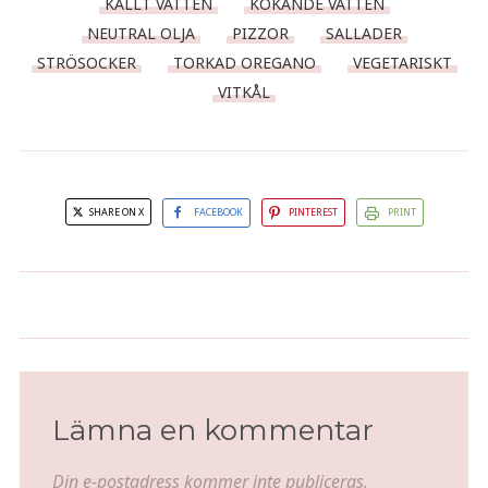
KALLT VATTEN
KOKANDE VATTEN
NEUTRAL OLJA
PIZZOR
SALLADER
STRÖSOCKER
TORKAD OREGANO
VEGETARISKT
VITKÅL
SHARE ON X
FACEBOOK
PINTEREST
PRINT
Hjortskavsgryta med smörstekta
Min Capricciosa
kantareller
Lämna en kommentar
Din e-postadress kommer inte publiceras.