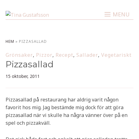
MENU
HEM
»
PIZZASALLAD
Grönsaker
,
Pizzor
,
Recept
,
Sallader
,
Vegetariskt
Pizzasallad
15 oktober, 2011
Pizzasallad på restaurang har aldrig varit någon
favorit hos mig. Jag bestämde mig dock för att göra
pizzasallad när vi skulle ha några vänner över på en
spel och pizzakväll.