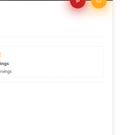
ings
rvings