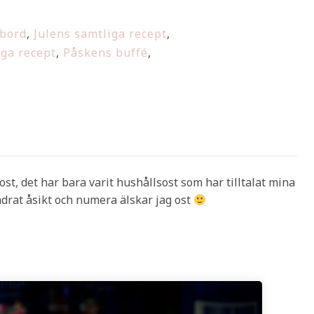
lbord
,
Julens samtliga recept
,
ga recept
,
Påskens buffé
,
ost, det har bara varit hushållsost som har tilltalat mina
drat åsikt och numera älskar jag ost