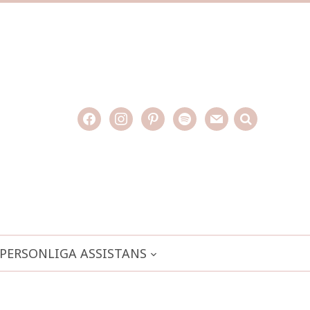
facebook
instagram
pinterest
spotify
mail
search

PERSONLIGA ASSISTANS