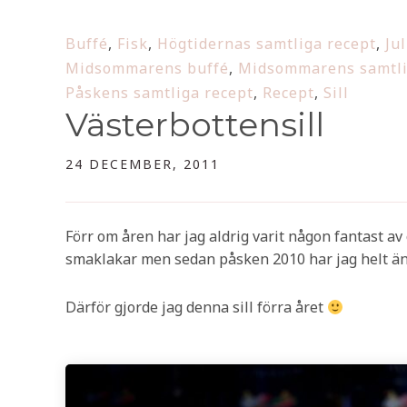
Buffé
,
Fisk
,
Högtidernas samtliga recept
,
Ju
Midsommarens buffé
,
Midsommarens samtli
Påskens samtliga recept
,
Recept
,
Sill
Västerbottensill
24 DECEMBER, 2011
Förr om åren har jag aldrig varit någon fantast av 
smaklakar men sedan påsken 2010 har jag helt än
Därför gjorde jag denna sill förra året