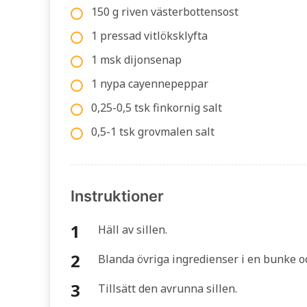
150 g riven västerbottensost
1 pressad vitlöksklyfta
1 msk dijonsenap
1 nypa cayennepeppar
0,25-0,5 tsk finkornig salt
0,5-1 tsk grovmalen salt
Instruktioner
Häll av sillen.
Blanda övriga ingredienser i en bunke oc
Tillsätt den avrunna sillen.