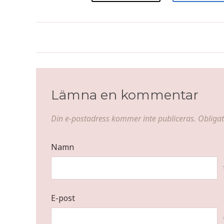
Ansjovispaj
Lämna en kommentar
Din e-postadress kommer inte publiceras.
Obligat
Namn
E-post