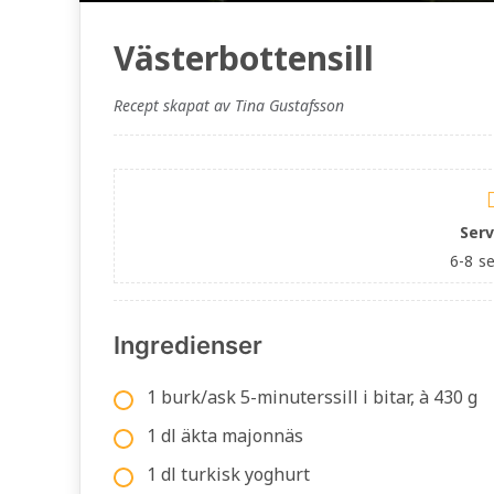
Västerbottensill
Recept skapat av Tina Gustafsson
Serv
6-8
se
Ingredienser
1 burk/ask 5-minuterssill i bitar, à 430 g
1 dl äkta majonnäs
1 dl turkisk yoghurt