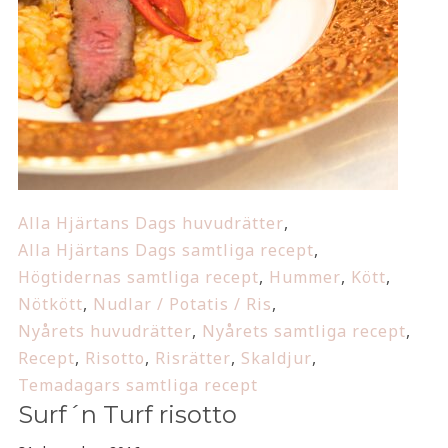
Alla Hjärtans Dags huvudrätter
,
Alla Hjärtans Dags samtliga recept
,
Högtidernas samtliga recept
,
Hummer
,
Kött
,
Nötkött
,
Nudlar / Potatis / Ris
,
Nyårets huvudrätter
,
Nyårets samtliga recept
,
Recept
,
Risotto
,
Risrätter
,
Skaldjur
,
Temadagars samtliga recept
Surf´n Turf risotto