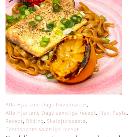
Alla Hjärtans Dags huvudrätter
,
Alla Hjärtans Dags samtliga recept
,
Fisk
,
Pasta
,
Recept
,
Röding
,
Skaldjurspasta
,
Temadagars samtliga recept