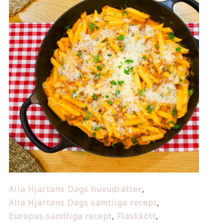
Alla Hjärtans Dags huvudrätter
,
Alla Hjärtans Dags samtliga recept
,
Europas samtliga recept
,
Fläskkött
,