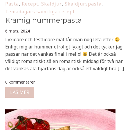
Pasta
,
Recept
,
Skaldjur
,
Skaldjurspasta
,
Temadagars samtliga recept
Krämig hummerpasta
6 mars, 2024
Lyxigare och festligare mat får man nog leta efter
Enligt mig är hummer otroligt lyxigt och det tycker jag
passar när det vankas final i mello!
Det är också
väldigt romantiskt så en romantisk middag för två när
det vankas ala hjärtans dag är också ett väldigt bra […]
0 kommentarer
LÄS MER