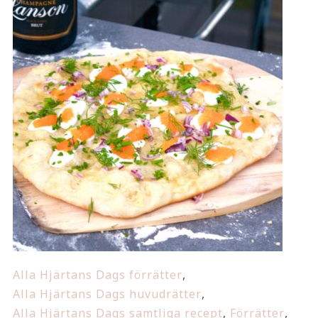
Alla Hjärtans Dags förrätter
,
Alla Hjärtans Dags huvudrätter
,
Alla Hjärtans Dags samtliga recept
,
Förrätter
,