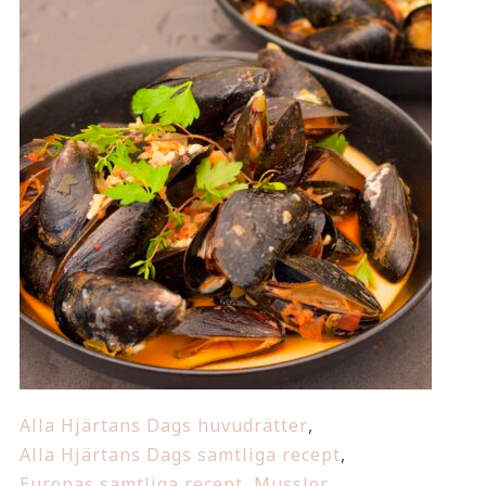
Alla Hjärtans Dags huvudrätter
,
Alla Hjärtans Dags samtliga recept
,
Europas samtliga recept
,
Musslor
,