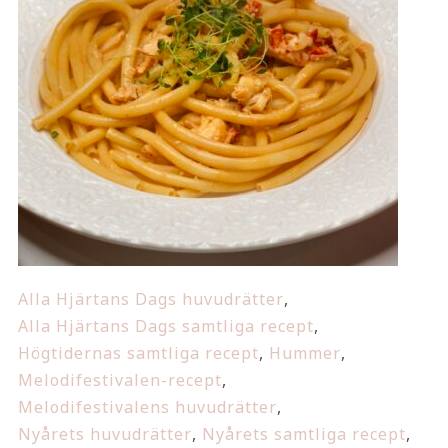
Alla Hjärtans Dags huvudrätter
,
Alla Hjärtans Dags samtliga recept
,
Högtidernas samtliga recept
,
Hummer
,
Melodifestivalen-recept
,
Melodifestivalens huvudrätter
,
Nyårets huvudrätter
,
Nyårets samtliga recept
,