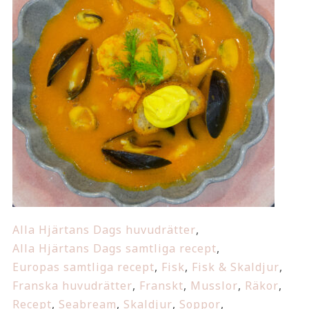
Alla Hjärtans Dags huvudrätter
,
Alla Hjärtans Dags samtliga recept
,
Europas samtliga recept
,
Fisk
,
Fisk & Skaldjur
,
Franska huvudrätter
,
Franskt
,
Musslor
,
Räkor
,
Recept
,
Seabream
,
Skaldjur
,
Soppor
,