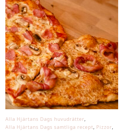
Alla Hjärtans Dags huvudrätter
,
Alla Hjärtans Dags samtliga recept
,
Pizzor
,