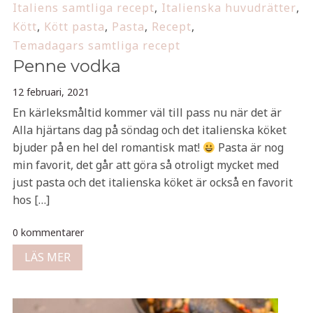
Italiens samtliga recept
,
Italienska huvudrätter
,
Kött
,
Kött pasta
,
Pasta
,
Recept
,
Temadagars samtliga recept
Penne vodka
12 februari, 2021
En kärleksmåltid kommer väl till pass nu när det är
Alla hjärtans dag på söndag och det italienska köket
bjuder på en hel del romantisk mat!
Pasta är nog
min favorit, det går att göra så otroligt mycket med
just pasta och det italienska köket är också en favorit
hos […]
0 kommentarer
LÄS MER