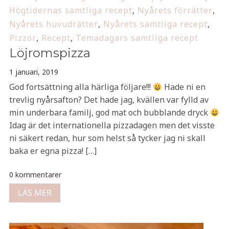
Högtidernas samtliga recept
,
Nyårets förrätter
,
Nyårets huvudrätter
,
Nyårets samtliga recept
,
Pizzor
,
Recept
,
Temadagars samtliga recept
Löjromspizza
1 januari, 2019
God fortsättning alla härliga följare!!!
Hade ni en
trevlig nyårsafton? Det hade jag, kvällen var fylld av
min underbara familj, god mat och bubblande dryck
Idag är det internationella pizzadagen men det visste
ni säkert redan, hur som helst så tycker jag ni skall
baka er egna pizza! […]
0 kommentarer
LÄS MER