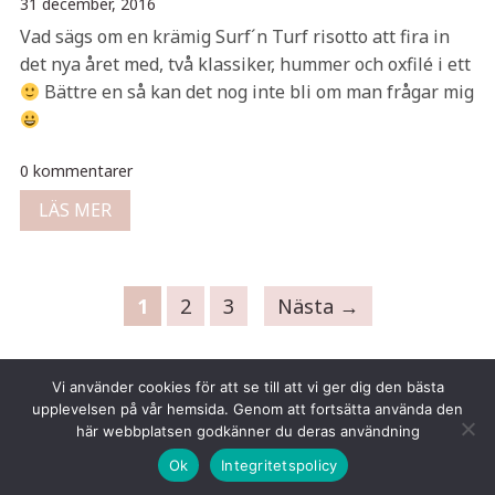
31 december, 2016
Vad sägs om en krämig Surf´n Turf risotto att fira in
det nya året med, två klassiker, hummer och oxfilé i ett
Bättre en så kan det nog inte bli om man frågar mig
0 kommentarer
LÄS MER
1
2
3
Nästa →
Vi använder cookies för att se till att vi ger dig den bästa
upplevelsen på vår hemsida. Genom att fortsätta använda den
här webbplatsen godkänner du deras användning
Copyright © 2026 Tina Gustafsson
Ok
Integritetspolicy