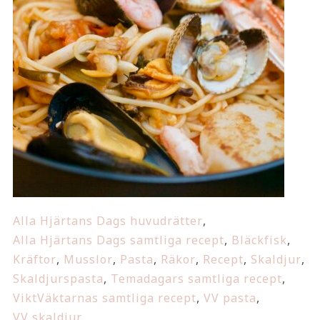
Alla Hjärtans Dags huvudrätter
,
Alla Hjärtans Dags samtliga recept
,
Bläckfisk
,
Kräftor
,
Musslor
,
Pasta
,
Räkor
,
Recept
,
Skaldjur
,
Skaldjurspasta
,
Temadagars samtliga recept
,
ViktVäktarnas samtliga recept
,
VV pasta
,
VV skaldjur