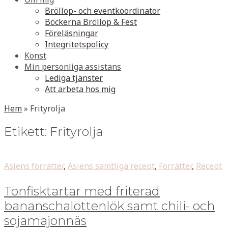
Bröllop- och eventkoordinator
Böckerna Bröllop & Fest
Föreläsningar
Integritetspolicy
Konst
Min personliga assistans
Lediga tjänster
Att arbeta hos mig
Hem
»
Frityrolja
Etikett:
Frityrolja
Asiens förrätter
,
Asiens samtliga recept
,
Förrätter
,
Recept
Tonfisktartar med friterad
bananschalottenlök samt chili- och
sojamajonnäs