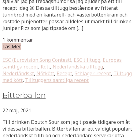
själv är jag på fredagshumör så jag bjuder på ett till
recept idag 😀 Dessa tilltugg bestående av friterat
tunnbröd med en kantarell- och västerbottenkräm och
rostade pinjenötter passar alldeles ut märkt till drinken
Juniper Fizz som jag tipsade om […]
1 kommentar
Läs Mer
ESC (Eurovision Song Contest)
,
ESC tilltugg
,
Europas
samtliga recept
,
Kött
,
Nederländska tilltugg
,
Nederländskt
,
Nötkött
,
Recept
,
Schlager-recept
,
Tilltugg
med kött
,
Tilltuggens samtliga recept
Bitterballen
22 maj, 2021
Till drinken Doutch Sour som jag tipsade tidigare om åt
vi dessa bitterballen. Bitterballen är ett väldigt populärt
nederländskt tilltugg och nederländare serverar ofta