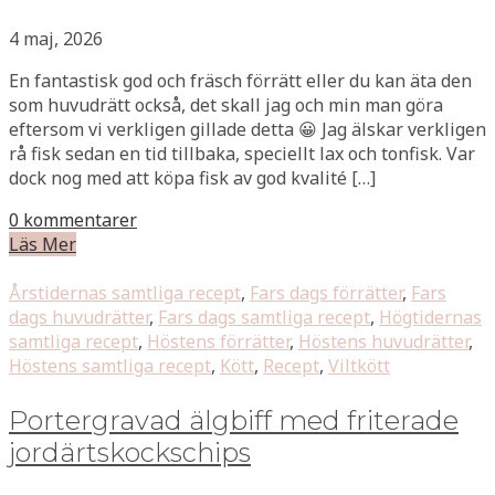
4 maj, 2026
En fantastisk god och fräsch förrätt eller du kan äta den
som huvudrätt också, det skall jag och min man göra
eftersom vi verkligen gillade detta 😀 Jag älskar verkligen
rå fisk sedan en tid tillbaka, speciellt lax och tonfisk. Var
dock nog med att köpa fisk av god kvalité […]
0 kommentarer
Läs Mer
Årstidernas samtliga recept
,
Fars dags förrätter
,
Fars
dags huvudrätter
,
Fars dags samtliga recept
,
Högtidernas
samtliga recept
,
Höstens förrätter
,
Höstens huvudrätter
,
Höstens samtliga recept
,
Kött
,
Recept
,
Viltkött
Portergravad älgbiff med friterade
jordärtskockschips