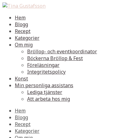
Hem
Blogg
Recept
Kategorier
Om mig
Bröllop- och eventkoordinator
Böckerna Bröllop & Fest
Föreläsningar
Integritetspolicy
Konst
Min personliga assistans
Lediga tjänster
Att arbeta hos mig
Hem
Blogg
Recept
Kategorier
Om mig