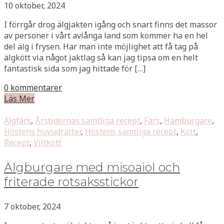
10 oktober, 2024
I förrgår drog älgjakten igång och snart finns det massor
av personer i vårt avlånga land som kommer ha en hel
del älg i frysen. Har man inte möjlighet att få tag på
älgkött via något jaktlag så kan jag tipsa om en helt
fantastisk sida som jag hittade för […]
0 kommentarer
Läs Mer
Älgfärs
,
Årstidernas samtliga recept
,
Färs
,
Hamburgare
,
Höstens huvudrätter
,
Höstens samtliga recept
,
Kött
,
Recept
,
Viltkött
Älgburgare med misoaiol och
friterade rotsaksstickor
7 oktober, 2024