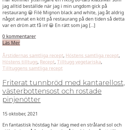
jag alltid beställde när jag i min ungdom gick på
restaurang 😀 Filé Mignon black and white, jag åt aldrig
något annat en kött på restaurang på den tiden så detta
var en dröm att få in! 😀 En rätt som jag […]
0 kommentarer
Läs Mer
Årstidernas samtliga recept
,
Höstens samtliga recept
,
Höstens tilltugg
,
Recept
,
Tilltugg vegetariska
,
Tilltuggens samtliga recept
Friterat tunnbröd med kantarellost,
västerbottensost och rostade
pinjenötter
15 oktober, 2021
En fantastisk höstdag här idag med en stråland sol och