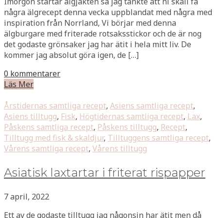
Imorgon startar älgjakten så jag tänkte att ni skall få
några älgrecept denna vecka uppblandat med några med
inspiration från Norrland, Vi börjar med denna
älgburgare med friterade rotsaksstickor och de är nog
det godaste grönsaker jag har ätit i hela mitt liv. De
kommer jag absolut göra igen, de […]
0 kommentarer
Läs Mer
Årstidernas samtliga recept
,
Asiens samtliga recept
,
Asiens tilltugg
,
Fisk
,
Högtidernas samtliga recept
,
Lax
,
Påskens samtliga recept
,
Påskens tilltugg
,
Recept
,
Tilltugg med fisk & skaldjur
,
Tilltuggens samtliga recept
,
Vårens samtliga recept
,
Vårens tilltugg
Asiatisk laxtartar i friterat rispapper
7 april, 2022
Ett av de godaste tilltugg jag någonsin har ätit men då