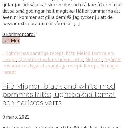
gillar jag också asiatiska smaker och rå lax så för mig är
dessa små godingar helt magiska! Håller tummarna att
även ni kommer att gilla dem! 😀 Jag tycker ju att de
passar extra bra nu när våren är […]
0 kommentarer
Läs Mer
Högtidernas samtliga recept
,
Kött
,
Melodifestivalen-
recept
,
Melodifestivalens huvudrätter
,
Nötkött
,
Nyårets
huvudrätter
,
Nyårets samtliga recept
,
Recept
,
Schlager-
recept
Filé Mignon black and white med
pommes frites, ugnsbakad tomat
och haricots verts
9 mars, 2022
Här kommer ytterligare en riktig 80-tals klassiker som