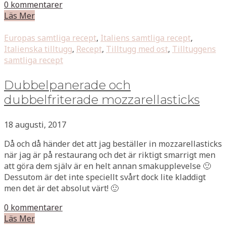
0 kommentarer
Läs Mer
Europas samtliga recept
,
Italiens samtliga recept
,
Italienska tilltugg
,
Recept
,
Tilltugg med ost
,
Tilltuggens
samtliga recept
Dubbelpanerade och
dubbelfriterade mozzarellasticks
18 augusti, 2017
Då och då händer det att jag beställer in mozzarellasticks
när jag är på restaurang och det är riktigt smarrigt men
att göra dem själv är en helt annan smakupplevelse 🙂
Dessutom är det inte speciellt svårt dock lite kladdigt
men det är det absolut värt! 🙂
0 kommentarer
Läs Mer