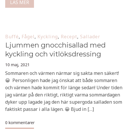
LÄS MER
Buffé
,
Fågel
,
Kyckling
,
Recept
,
Sallader
Ljummen gnocchisallad med
kyckling och vitlöksdressing
10 maj, 2021
Sommaren och värmen närmar sig sakta men säkert!
😀 Personligen hade jag önskat att både sommaren
och värmen hade kommit för länge sedan! Under tiden
jag väntar på den riktigt, riktigt varma sommardagen
dyker upp lagade jag den här supergoda salladen som
faktiskt passar i alla lägen. 😀 Bjud in […]
0 kommentarer