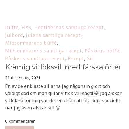
Buffé
,
Fisk
,
Högtidernas samtliga recept
,
Julbord
,
Julens samtliga recept
,
Midsommarens buffé
,
Midsommarens samtliga recept
,
Påskens buffé
,
Påskens samtliga recept
,
Recept
,
Sill
Krämig vitlökssill med färska örter
21 december, 2021
En av de enklaste sillarna jag någonsin gjort och
väldigt god om man gillar vitlök vill säga! 😀 Jag älskar
vitlök så för mig var det en dröm att äta den, speciellt
när jag även älskar sill 😀
0 kommentarer