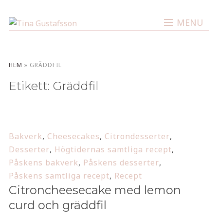
MENU
HEM
»
GRÄDDFIL
Etikett:
Gräddfil
Bakverk
,
Cheesecakes
,
Citrondesserter
,
Desserter
,
Högtidernas samtliga recept
,
Påskens bakverk
,
Påskens desserter
,
Påskens samtliga recept
,
Recept
Citroncheesecake med lemon
curd och gräddfil