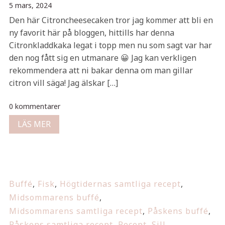
5 mars, 2024
Den här Citroncheesecaken tror jag kommer att bli en
ny favorit här på bloggen, hittills har denna
Citronkladdkaka legat i topp men nu som sagt var har
den nog fått sig en utmanare 😀 Jag kan verkligen
rekommendera att ni bakar denna om man gillar
citron vill säga! Jag älskar […]
0 kommentarer
LÄS MER
Buffé
,
Fisk
,
Högtidernas samtliga recept
,
Midsommarens buffé
,
Midsommarens samtliga recept
,
Påskens buffé
,
Påskens samtliga recept
,
Recept
,
Sill