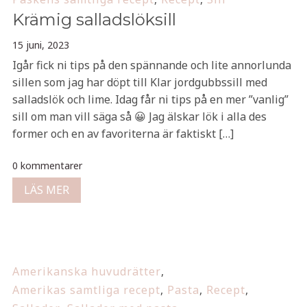
Krämig salladslöksill
15 juni, 2023
Igår fick ni tips på den spännande och lite annorlunda
sillen som jag har döpt till Klar jordgubbssill med
salladslök och lime. Idag får ni tips på en mer ”vanlig”
sill om man vill säga så 😀 Jag älskar lök i alla des
former och en av favoriterna är faktiskt […]
0 kommentarer
LÄS MER
Amerikanska huvudrätter
,
Amerikas samtliga recept
,
Pasta
,
Recept
,