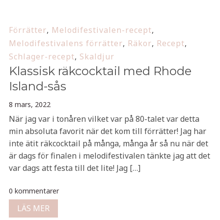
Förrätter
,
Melodifestivalen-recept
,
Melodifestivalens förrätter
,
Räkor
,
Recept
,
Schlager-recept
,
Skaldjur
Klassisk räkcocktail med Rhode
Island-sås
8 mars, 2022
När jag var i tonåren vilket var på 80-talet var detta
min absoluta favorit när det kom till förrätter! Jag har
inte ätit räkcocktail på många, många år så nu när det
är dags för finalen i melodifestivalen tänkte jag att det
var dags att festa till det lite! Jag […]
0 kommentarer
LÄS MER