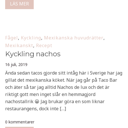
LÄS MER
Fågel
,
Kyckling
,
Mexikanska huvudrätter
,
Mexikanskt
,
Recept
Kyckling nachos
16 juli, 2019
Ända sedan tacos gjorde sitt intåg här i Sverige har jag
gillat det mexikanska köket. När jag går på Taco Bar
och äter så tar jag alltid Nachos de lux och det är
riktigt gott men inget slår en hemmagjord
nachostallrik 😀 Jag brukar göra en som liknar
restaurangens, dock inte […]
0 kommentarer