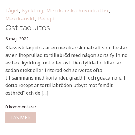
Fågel
,
Kyckling
,
Mexikanska huvudrätter
,
Mexikanskt
,
Recept
Ost taquitos
6 maj, 2022
Klassisk taquitos är en mexikansk maträtt som består
av en ihoprullad tortillabröd med någon sorts fyllning
av t.ex. kyckling, nöt eller ost. Den fyllda tortillan är
sedan stekt eller friterad och serveras ofta
tillsammans med koriander, gräddfil och guacamole. I
detta recept är tortillabröden utbytt mot ”smält
ostbröd” och de […]
0 kommentarer
LÄS MER