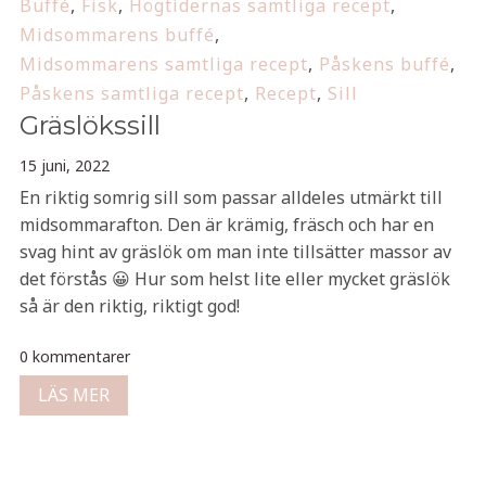
Buffé
,
Fisk
,
Högtidernas samtliga recept
,
Midsommarens buffé
,
Midsommarens samtliga recept
,
Påskens buffé
,
Påskens samtliga recept
,
Recept
,
Sill
Gräslökssill
15 juni, 2022
En riktig somrig sill som passar alldeles utmärkt till
midsommarafton. Den är krämig, fräsch och har en
svag hint av gräslök om man inte tillsätter massor av
det förstås 😀 Hur som helst lite eller mycket gräslök
så är den riktig, riktigt god!
0 kommentarer
LÄS MER