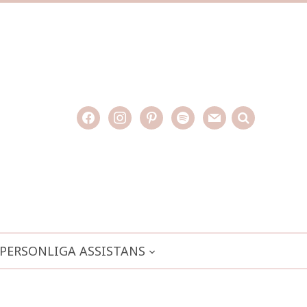
facebook
instagram
pinterest
spotify
mail
search

PERSONLIGA ASSISTANS