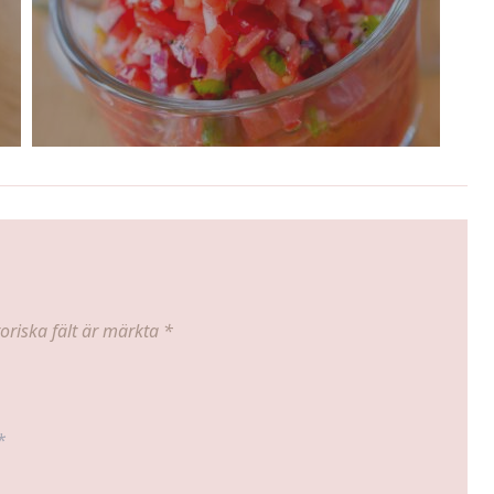
oriska fält är märkta
*
*