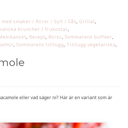
 med smaker / Röror / Sylt / Sås
,
Grillat
,
kanska bruncher / frukostar
,
Mexikanskt
,
Recept
,
Röror
,
Sommarens bufféer
,
lbehör
,
Sommarens tilltugg
,
Tilltugg vegetariska
,
mole
guacamole eller vad säger ni? Här är en variant som är