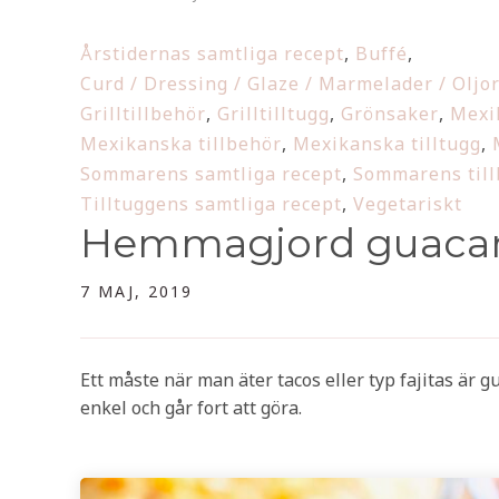
Årstidernas samtliga recept
,
Buffé
,
Curd / Dressing / Glaze / Marmelader / Oljor
Grilltillbehör
,
Grilltilltugg
,
Grönsaker
,
Mexi
Mexikanska tillbehör
,
Mexikanska tilltugg
,
Sommarens samtliga recept
,
Sommarens til
Tilltuggens samtliga recept
,
Vegetariskt
Hemmagjord guaca
7 MAJ, 2019
Ett måste när man äter tacos eller typ fajitas är 
enkel och går fort att göra.