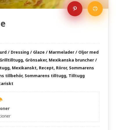
le
urd / Dressing / Glaze / Marmelader / Oljor med
r, Grilltilltugg, Grönsaker, Mexikanska bruncher /
lltugg, Mexikanskt, Recept, Röror, Sommarens
tillbehör, Sommarens tilltugg, Tilltugg
tariskt
ioner
tioner