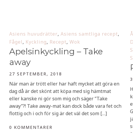
Asiens huvudrätter
,
Asiens samtliga recept
,
Å
Fågel
,
Kyckling
,
Recept
,
Wok
D
Apelsinkyckling – Take
S
S
away
27 SEPTEMBER, 2018
3
När man är trött eller har haft mycket att göra en
H
dag då är det skönt att köpa med sig hämtmat
k
eller kanske ni gör som mig och säger ”Take
e
away”?! Take away-mat kan dock både vara fet och
G
flottig och i och för sig är det väl det som […]
j
s
0 KOMMENTARER