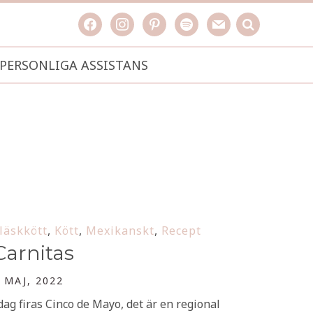
facebook
instagram
pinterest
spotify
mail
search

PERSONLIGA ASSISTANS
läskkött
,
Kött
,
Mexikanskt
,
Recept
Carnitas
 MAJ, 2022
dag firas Cinco de Mayo, det är en regional