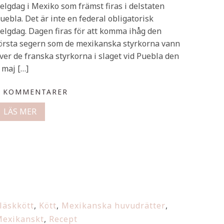
elgdag i Mexiko som främst firas i delstaten
uebla. Det är inte en federal obligatorisk
elgdag. Dagen firas för att komma ihåg den
örsta segern som de mexikanska styrkorna vann
ver de franska styrkorna i slaget vid Puebla den
 maj […]
0 KOMMENTARER
LÄS MER
läskkött
,
Kött
,
Mexikanska huvudrätter
,
exikanskt
,
Recept