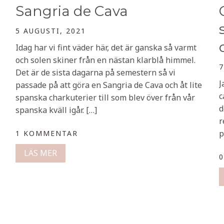
Sangria de Cava
5 AUGUSTI, 2021
Idag har vi fint väder här, det är ganska så varmt
och solen skiner från en nästan klarblå himmel.
7
Det är de sista dagarna på semestern så vi
J
passade på att göra en Sangria de Cava och åt lite
c
spanska charkuterier till som blev över från vår
d
spanska kväll igår. […]
r
p
1 KOMMENTAR
LÄS MER