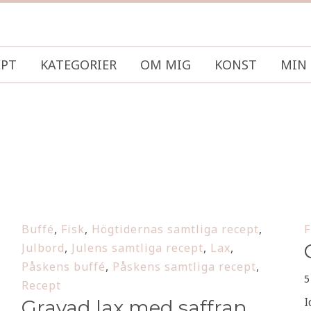
EPT
KATEGORIER
OM MIG
KONST
MIN 
Buffé
,
Fisk
,
Högtidernas samtliga recept
,
F
Julbord
,
Julens samtliga recept
,
Lax
,
Påskens buffé
,
Påskens samtliga recept
,
5
Recept
I
Gravad lax med saffran