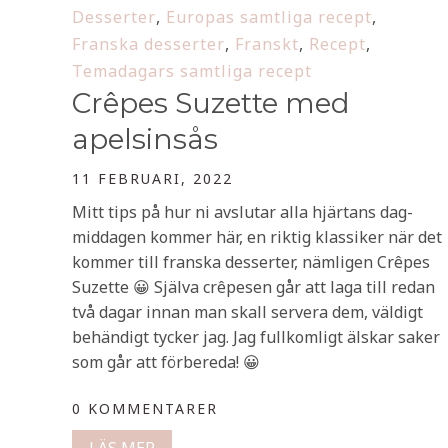
Desserter
,
Europas samtliga recept
,
Franska desserter
,
Franskt
,
Recept
,
Temadagars samtliga recept
Crêpes Suzette med
apelsinsås
11 FEBRUARI, 2022
Mitt tips på hur ni avslutar alla hjärtans dag-
middagen kommer här, en riktig klassiker när det
kommer till franska desserter, nämligen Crêpes
Suzette 😀 Själva crêpesen går att laga till redan
två dagar innan man skall servera dem, väldigt
behändigt tycker jag. Jag fullkomligt älskar saker
som går att förbereda! 😀
0 KOMMENTARER