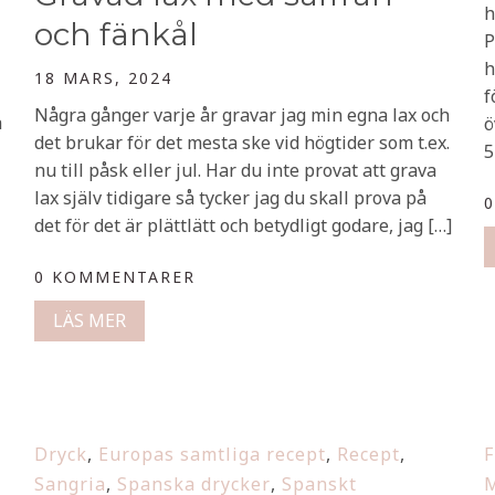
h
och fänkål
P
h
18 MARS, 2024
f
Några gånger varje år gravar jag min egna lax och
a
ö
det brukar för det mesta ske vid högtider som t.ex.
5
nu till påsk eller jul. Har du inte provat att grava
lax själv tidigare så tycker jag du skall prova på
det för det är plättlätt och betydligt godare, jag […]
0 KOMMENTARER
LÄS MER
Dryck
,
Europas samtliga recept
,
Recept
,
F
Sangria
,
Spanska drycker
,
Spanskt
M