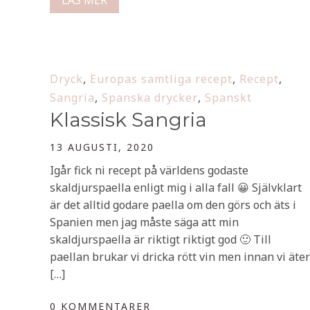
LÄS MER
Dryck
,
Europas samtliga recept
,
Recept
,
Sangria
,
Spanska drycker
,
Spanskt
Klassisk Sangria
13 AUGUSTI, 2020
Igår fick ni recept på världens godaste
skaldjurspaella enligt mig i alla fall 😀 Självklart
är det alltid godare paella om den görs och äts i
Spanien men jag måste säga att min
skaldjurspaella är riktigt riktigt god 🙂 Till
paellan brukar vi dricka rött vin men innan vi äter
[…]
0 KOMMENTARER