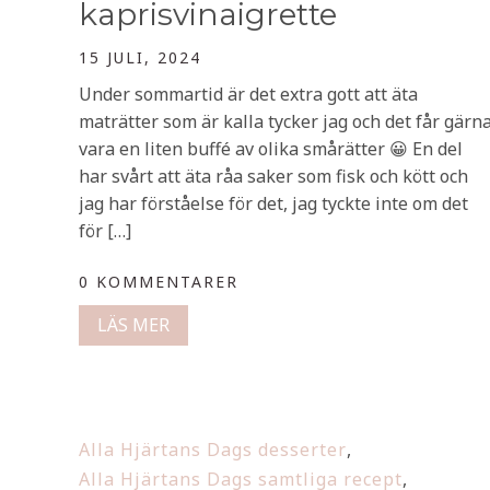
kaprisvinaigrette
15 JULI, 2024
Under sommartid är det extra gott att äta
maträtter som är kalla tycker jag och det får gärn
vara en liten buffé av olika smårätter 😀 En del
har svårt att äta råa saker som fisk och kött och
jag har förståelse för det, jag tyckte inte om det
för […]
0 KOMMENTARER
LÄS MER
Alla Hjärtans Dags desserter
,
Alla Hjärtans Dags samtliga recept
,