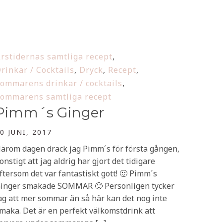
rstidernas samtliga recept
,
rinkar / Cocktails
,
Dryck
,
Recept
,
ommarens drinkar / cocktails
,
ommarens samtliga recept
Pimm´s Ginger
0 JUNI, 2017
ärom dagen drack jag Pimm´s för första gången,
onstigt att jag aldrig har gjort det tidigare
ftersom det var fantastiskt gott! 🙂 Pimm´s
inger smakade SOMMAR 🙂 Personligen tycker
ag att mer sommar än så här kan det nog inte
maka. Det är en perfekt välkomstdrink att